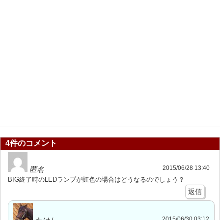
4件のコメント
2015/06/28 13:40
匿名
BIG終了時のLEDランプが虹色の場合はどうなるのでしょう？
返信
2015/06/30 03:12