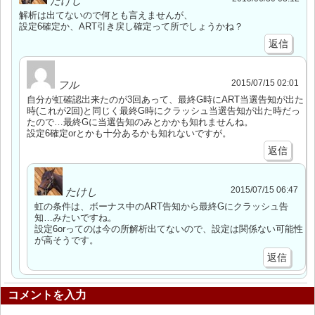
たけし
解析は出てないので何とも言えませんが、
設定6確定か、ART引き戻し確定って所でしょうかね？
返信
2015/07/15 02:01
フル
自分が虹確認出来たのが3回あって、最終G時にART当選告知が出た
時(これが2回)と同じく最終G時にクラッシュ当選告知が出た時だっ
たので…最終Gに当選告知のみとかかも知れませんね。
設定6確定orとかも十分あるかも知れないですが。
返信
2015/07/15 06:47
たけし
虹の条件は、ボーナス中のART告知から最終Gにクラッシュ告
知…みたいですね。
設定6orってのは今の所解析出てないので、設定は関係ない可能性
が高そうです。
返信
コメントを入力