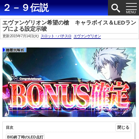
２－９伝説
エヴァンゲリオン希望の槍 キャラボイス＆LEDラン
プによる設定示唆
更新:2015年7月14日(火)
スロット・パチスロ
エヴァンゲリオン
目次
BIG終了時のLED点灯