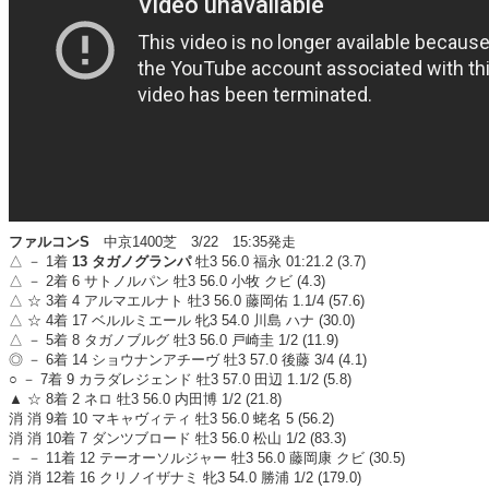
ファルコンS
中京1400芝 3/22 15:35発走
△ － 1着
13 タガノグランパ
牡3 56.0 福永 01:21.2 (3.7)
△ － 2着 6 サトノルパン 牡3 56.0 小牧 クビ (4.3)
△ ☆ 3着 4 アルマエルナト 牡3 56.0 藤岡佑 1.1/4 (57.6)
△ ☆ 4着 17 ベルルミエール 牝3 54.0 川島 ハナ (30.0)
△ － 5着 8 タガノブルグ 牡3 56.0 戸崎圭 1/2 (11.9)
◎ － 6着 14 ショウナンアチーヴ 牡3 57.0 後藤 3/4 (4.1)
○ － 7着 9 カラダレジェンド 牡3 57.0 田辺 1.1/2 (5.8)
▲ ☆ 8着 2 ネロ 牡3 56.0 内田博 1/2 (21.8)
消 消 9着 10 マキャヴィティ 牡3 56.0 蛯名 5 (56.2)
消 消 10着 7 ダンツブロード 牡3 56.0 松山 1/2 (83.3)
－ － 11着 12 テーオーソルジャー 牡3 56.0 藤岡康 クビ (30.5)
消 消 12着 16 クリノイザナミ 牝3 54.0 勝浦 1/2 (179.0)