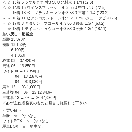
△ ☆ 13着 5 シゲルカガ 牡3 56.0 北村宏 1.1/4 (32.3)
△ ☆ 14着 15 ウインスプラッシュ 牡3 56.0 中井 ハナ (72.5)
－ － 15着 18 ベニノラッキーマン 牡3 56.0 三浦 1.1/4 (123.2)
－ － 16着 11 ビアンコカンドーレ 牝3 54.0 バルジュー クビ (66.5)
－ ☆ 17着 3 キタサンラブコール 牡3 56.0 藤田 1.3/4 (60.2)
－ ☆ 18着 1 テイエムキュウコー 牡3 56.0 松田 1.3/4 (187.1)
払い戻し・配当金
単勝 13 370円
複勝 13 150円
6 190円
4 1,050円
枠連 03 – 07 420円
馬連 06 – 13 850円
ワイド 06 – 13 350円
04 – 13 2,970円
04 – 06 3,030円
馬単 13 → 06 1,660円
三連複 04 – 06 – 13 12,840円
三連単 13 → 06 → 04 47,980円
※必ず主催者発表のものと照合し確認して下さい
＜買い目＞
単勝 ☆ 的中なし
ワイドBOX ☆ 的中なし
馬単BOX ☆ 的中なし