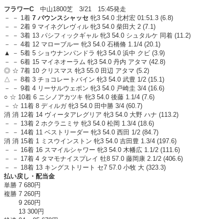
フラワーC
中山1800芝 3/21 15:45発走
－ － 1着
7 バウンスシャッセ
牝3 54.0 北村宏 01:51.3 (6.8)
－ － 2着 9 マイネグレヴィル 牝3 54.0 柴田大 2 (7.1)
－ － 3着 13 パシフィックギャル 牝3 54.0 シュタルケ 同着 (11.2)
－ － 4着 12 マローブルー 牝3 54.0 石橋脩 1.1/4 (20.1)
▲ － 5着 5 ショウナンパンドラ 牝3 54.0 浜中 クビ (3.9)
－ － 6着 15 マイネオーラム 牝3 54.0 丹内 アタマ (42.8)
◎ ☆ 7着 10 クリスマス 牝3 55.0 田辺 アタマ (5.2)
△ － 8着 3 チョコレートバイン 牝3 54.0 武豊 1/2 (15.1)
－ － 9着 4 リーサルウェポン 牝3 54.0 戸崎圭 3/4 (16.6)
○ ☆ 10着 6 ニシノアカツキ 牝3 54.0 後藤 1.1/4 (7.6)
－ ☆ 11着 8 ディルガ 牝3 54.0 田中勝 3/4 (60.7)
消 消 12着 14 ヴィータアレグリア 牝3 54.0 大野 ハナ (113.2)
－ － 13着 2 ホクラニミサ 牝3 54.0 松岡 1.3/4 (18.6)
－ － 14着 11 ベストリーダー 牝3 54.0 西田 1/2 (84.7)
消 消 15着 1 ミスウインストン 牝3 54.0 吉田豊 1.3/4 (197.6)
－ － 16着 16 スマイルシャワー 牝3 54.0 木幡広 1.1/2 (111.6)
－ － 17着 4 タマモナイスプレイ 牡8 57.0 藤岡康 2.1/2 (406.6)
－ － 18着 13 キングストリート セ7 57.0 小牧 大 (323.3)
払い戻し・配当金
単勝 7 680円
複勝 7 260円
9 260円
13 300円