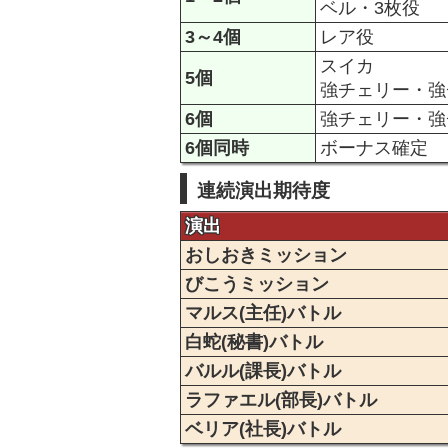
ベル・3枚役
3～4個
レア役
スイカ
5個
強チェリー・強
6個
強チェリー・強
6個同時
ボーナス確定
連続演出期待度
演出
おしおきミッション
びこうミッション
マルス(主任)バトル
白蛇(秘書)バトル
バルル(課長)バトル
ラファエル(部長)バトル
ベリア(社長)バトル