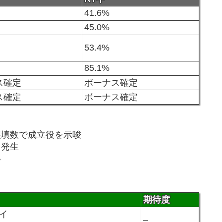
41.6%
45.0%
53.4%
85.1%
ス確定
ボーナス確定
ス確定
ボーナス確定
装填数で成立役を示唆
て発生
い
期待度
イ
–