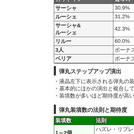
30.9%
サーシャ
31.2%
ルーシェ
サーシャ&
42.3%
ルーシェ
60.0%
リルー
3人
ボーナ
ベリア
ボーナ
弾丸ステップアップ演出
・液晶左下に表示される弾丸の
・基本的にほかの演出と複合し
・装填数が多いほど期待度が高
弾丸装填数の法則と期待度
装填数
法則
ハズレ・リプレ
1～2個