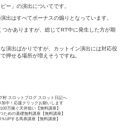
ービー」の演出についてです。
の演出はすべてボーナスの煽りとなっています。
くつかありますが、総じてRT中に発生した方が期
夫な演出ばかりですが、カットイン演出には対応役
どで押せる場所が増えそうですね。
参加中！応援クリックお願いします
100万稼ぐ天井狙い【無料講座】
つための基礎無料講座【無料講座】
0％UPする馬券講座【無料講座】