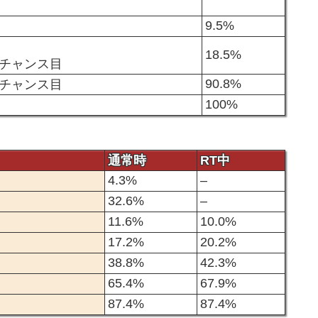
9.5%
18.5%
チャンス目
90.8%
チャンス目
100%
通常時
RT中
4.3%
–
32.6%
–
11.6%
10.0%
17.2%
20.2%
38.8%
42.3%
65.4%
67.9%
87.4%
87.4%