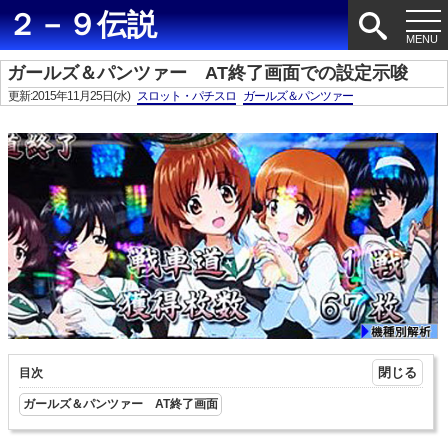
２－９伝説
ガールズ＆パンツァー AT終了画面での設定示唆
更新:2015年11月25日(水)
スロット・パチスロ
ガールズ＆パンツァー
目次
ガールズ＆パンツァー AT終了画面