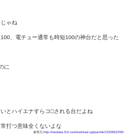
んじゃね
100、電チュー通常も時短100の神台だと思った
るのに
いとハイエナすらコ□される台だよね
う
通常打つ意味全くないよな
参照元:
http://medaka.5ch.net/test/read.cgi/pachik/1520862056/