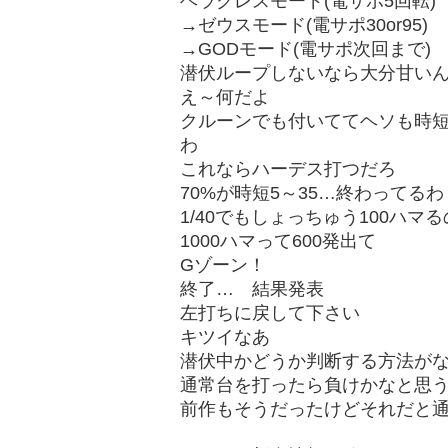
ヘラクレスモード(電サポ5回転)
→ゼウスモード(電サポ30or95)
→GODモード(電サポ次回まで)
潜伏ループしないなら大分甘い
え～何だよ
クルーンでも付いててヘソも時短
わ
これならハーデス打つだろ
70%が時短5～35…終わってるわ
1/40でもしょっちゅう100ハマ
1000ハマって600発出て
Gゾーン！
終了… 結果発表
左打ちに戻して下さい
キツイなあ
潜伏中かどうか判断する方法がな
通常台を打ったら負けかなと思
前作もそうだったけどそれだと