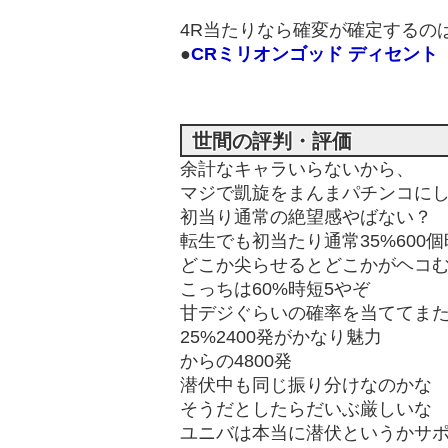
4R当たりなら確変が確定するの
●
CRミリオンゴッド ディセント
世間の評判・評価
余計なキャラいらないから、
マジで凱旋をまんまパチンコに
初当り通常の絶望感やばない？
転生でも初当たり通常35%600個
どこか尖らせるとどこかがヘコ
こっちは60%時短5やぞ
甘デジぐらいの確率を当ててま
25%2400発がかなり魅力
からの4800発
潜伏中も同じ振り分けなのかな
そうだとしたらだいぶ厳しいな
ユニバは本当に潜伏というかサ