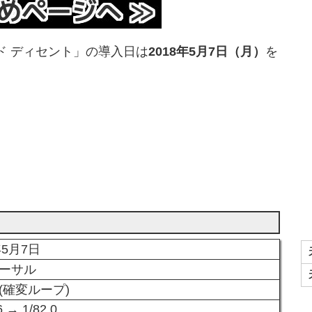
ド ディセント」の導入日は
2018年5月7日（月）
を
年5月7日
ーサル
(確変ループ)
6 → 1/82.0