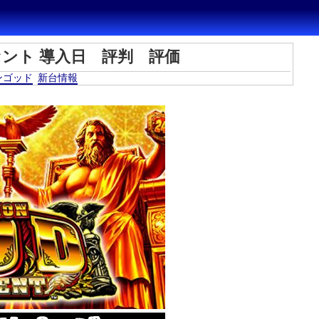
セント 導入日 評判 評価
ンゴッド
新台情報