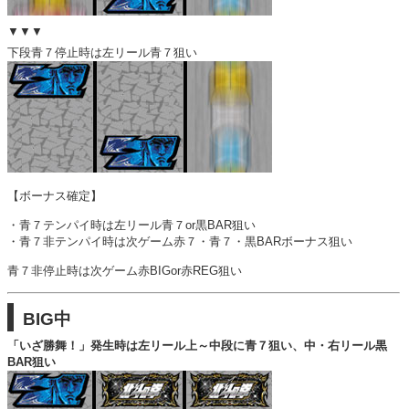
▼▼▼
下段青７停止時は左リール青７狙い
【
ボーナス確定
】
・青７テンパイ時は左リール青７or黒BAR狙い
・青７非テンパイ時は次ゲーム赤７・青７・黒BARボーナス狙い
青７非停止時は次ゲーム赤BIGor赤REG狙い
BIG中
「いざ勝舞！」発生時は左リール上～中段に青７狙い、中・右リール黒
BAR狙い