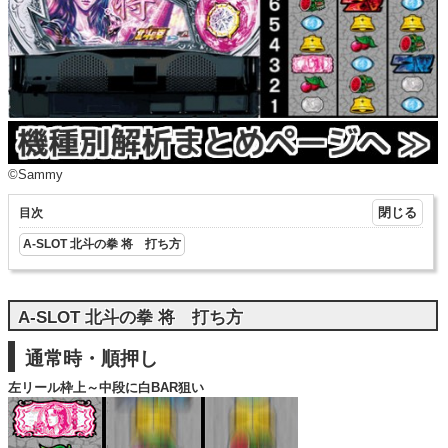
©Sammy
目次
A-SLOT 北斗の拳 将 打ち方
A-SLOT 北斗の拳 将 打ち方
通常時・順押し
左リール枠上～中段に白BAR狙い