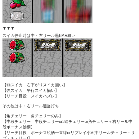
▼▼▼
スイカ停止時は中・右リール黒BAR狙い
【
弱スイカ
右下がりスイカ揃い】
【
強スイカ
平行スイカ揃い】
【
リーチ目役
スイカハズレ】
その他は中・右リール適当打ち
【
角チェリー
角チェリーのみ】
【
中段チェリー
中段チェリーor3連チェリーor角チェリー＋右リール中
段ボーナス絵柄】
【
リーチ目役
ボーナス絵柄一直線orリプレイ小V(中リールチェリー・リ
プ・チェリー)】