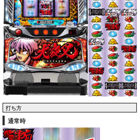
打ち方
通常時