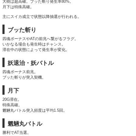
大樹は超高確。ブッた斬り発生率80%。
月下は特殊高確。
主にスイカ成立で状態以降抽選が行われる。
ブッた斬り
四魂ボーナスやATの前兆へ繋がるフラグ。
いかなる場合も発生時はチャンス。
滞在中の状態によって発生率が変化。
妖退治・妖バトル
四魂ボーナス前兆。
ブッた斬りが突入契機。
月下
20G滞在。
特殊高確。
魍魎丸バトル突入頻度は平均1.5回。
魍魎丸バトル
勝利でAT当選。