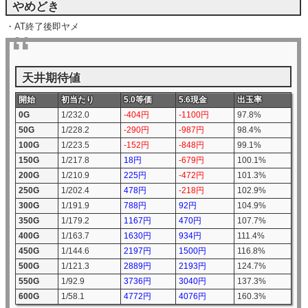
やめどき
・AT終了後即ヤメ
天井期待値
開始
初当たり
5.0等価
5.6現金
出玉率
0G
1/232.0
-404円
-1100円
97.8%
50G
1/228.2
-290円
-987円
98.4%
100G
1/223.5
-152円
-848円
99.1%
150G
1/217.8
18円
-679円
100.1%
200G
1/210.9
225円
-472円
101.3%
250G
1/202.4
478円
-218円
102.9%
300G
1/191.9
788円
92円
104.9%
350G
1/179.2
1167円
470円
107.7%
400G
1/163.7
1630円
934円
111.4%
450G
1/144.6
2197円
1500円
116.8%
500G
1/121.3
2889円
2193円
124.7%
550G
1/92.9
3736円
3040円
137.3%
600G
1/58.1
4772円
4076円
160.3%