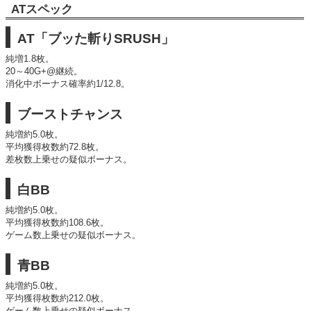
ATスペック
AT「ブッた斬りSRUSH」
純増1.8枚。
20～40G+@継続。
消化中ボーナス確率約1/12.8。
ブーストチャンス
純増約5.0枚。
平均獲得枚数約72.8枚。
差枚数上乗せの疑似ボーナス。
白BB
純増約5.0枚。
平均獲得枚数約108.6枚。
ゲーム数上乗せの疑似ボーナス。
青BB
純増約5.0枚。
平均獲得枚数約212.0枚。
ゲーム数上乗せの疑似ボーナス。