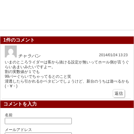
1件のコメント
2014/01/24 13:23
チャラパン
いまのところライダーは客から抜ける設定が無いってホール側が言うぐ
らいあまいみたいですよー。
割の実数値が１でも
99パーぐらいでちゃってるとのこと笑
浸透したら引かれるかベタピンでしょうけど、新台のうちは遊べるかも
(・∀・)
返信
コメントを入力
名前
メールアドレス