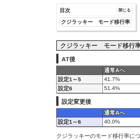
目次
クジラッキー モード移行率
クジラッキー モード移行
AT後
通常Aへ
41.7%
設定1～5
51.4%
設定6
設定変更後
通常Aへ
40.0%
設定1～6
クジラッキーのモード移行率に