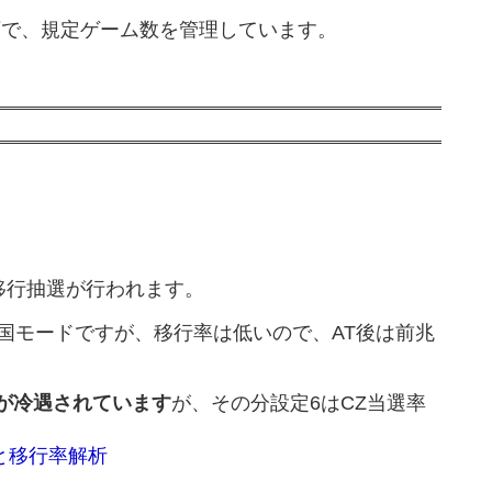
類で、規定ゲーム数を管理しています。
移行抽選が行われます。
天国モードですが、移行率は低いので、AT後は前兆
が冷遇されています
が、その分設定6はCZ当選率
と移行率解析