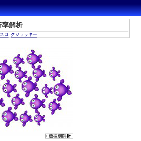
行率解析
スロ
クジラッキー