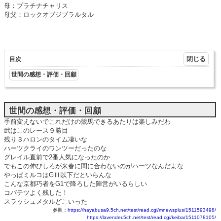
母：プラチナチャリス
母父：ロックオブジブラルタル
目次
世間の感想・評価・回顧
世間の感想・評価・回顧
手前変えないでこれだけの競馬できるあたりは楽しみだわ
武はこのレース９勝目
残り３ハロンのタイム凄いな
ハーツクライのワンツーだったのな
グレイル直前で2番人気になったのか
でもこの伸びしろが来春に間に合わないのがハーツなんだよな
やっぱミルコはGⅢ以下だといらんな
こんな京都巧者をG1で降ろした陣営がいるらしい
コバテツよく残した！
スラッシュメタルどこいった
参照：
https://hayabusa9.5ch.net/test/read.cgi/mnewsplus/1511593498/
https://lavender.5ch.net/test/read.cgi/keiba/1511078105/