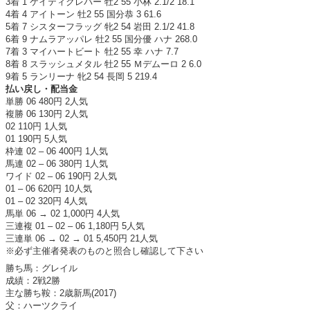
3着 1 ケイティクレバー 牡2 55 小林 2.1/2 18.1
4着 4 アイトーン 牡2 55 国分恭 3 61.6
5着 7 シスターフラッグ 牝2 54 岩田 2.1/2 41.8
6着 9 ナムラアッパレ 牡2 55 国分優 ハナ 268.0
7着 3 マイハートビート 牡2 55 幸 ハナ 7.7
8着 8 スラッシュメタル 牡2 55 Ｍデムーロ 2 6.0
9着 5 ランリーナ 牝2 54 長岡 5 219.4
払い戻し・配当金
単勝 06 480円 2人気
複勝 06 130円 2人気
02 110円 1人気
01 190円 5人気
枠連 02 – 06 400円 1人気
馬連 02 – 06 380円 1人気
ワイド 02 – 06 190円 2人気
01 – 06 620円 10人気
01 – 02 320円 4人気
馬単 06 → 02 1,000円 4人気
三連複 01 – 02 – 06 1,180円 5人気
三連単 06 → 02 → 01 5,450円 21人気
※必ず主催者発表のものと照合し確認して下さい
勝ち馬：グレイル
成績：2戦2勝
主な勝ち鞍：2歳新馬(2017)
父：ハーツクライ