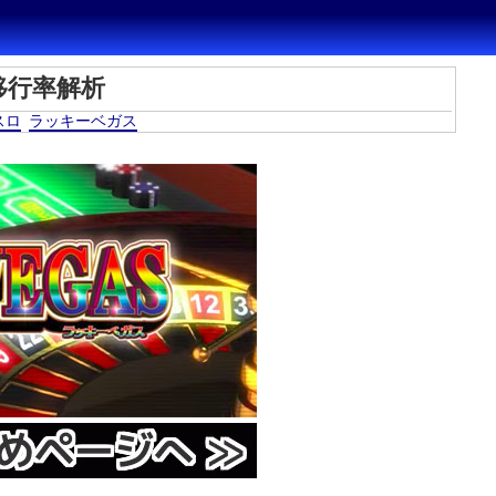
移行率解析
スロ
ラッキーベガス