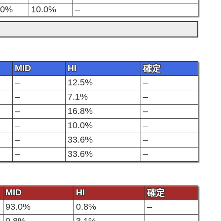
.0%
10.0%
–
MID
HI
確定
–
12.5%
–
–
7.1%
–
–
16.8%
–
–
10.0%
–
–
33.6%
–
–
33.6%
–
MID
HI
確定
93.0%
0.8%
–