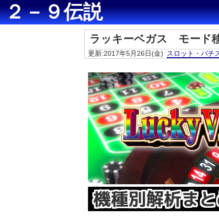
２－９伝説
ラッキーベガス モード
更新:2017年5月26日(金)
スロット・パチ