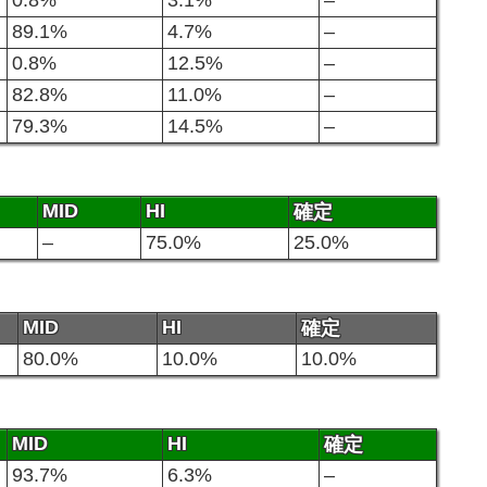
0.8%
3.1%
–
89.1%
4.7%
–
0.8%
12.5%
–
82.8%
11.0%
–
79.3%
14.5%
–
MID
HI
確定
–
75.0%
25.0%
MID
HI
確定
80.0%
10.0%
10.0%
MID
HI
確定
93.7%
6.3%
–