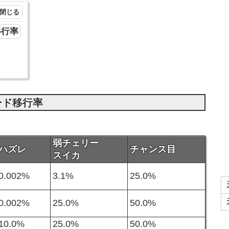
移行率
ード移行率
弱チェリー
ハズレ
チャンス目
スイカ
0.002%
3.1%
25.0%
0.002%
25.0%
50.0%
10.0%
25.0%
50.0%