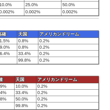
10.0%
25.0%
50.0%
0.002%
0.002%
0.002%
高確
天国
アメリカンドリーム
1.5%
0.8%
0.2%
9.0%
0.8%
0.2%
6.4%
33.4%
0.2%
99.8%
0.2%
確
天国
アメリカンドリーム
.9%
10.0%
0.2%
.4%
33.4%
0.2%
.8%
50.0%
0.2%
99.8%
0.2%