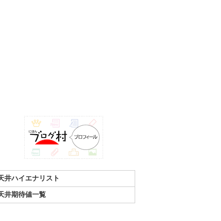
天井ハイエナリスト
天井期待値一覧