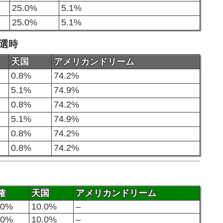
25.0%
5.1%
25.0%
5.1%
当選時
天国
アメリカンドリーム
0.8%
74.2%
5.1%
74.9%
0.8%
74.2%
5.1%
74.9%
0.8%
74.2%
0.8%
74.2%
確
天国
アメリカンドリーム
.0%
10.0%
–
.0%
10.0%
–