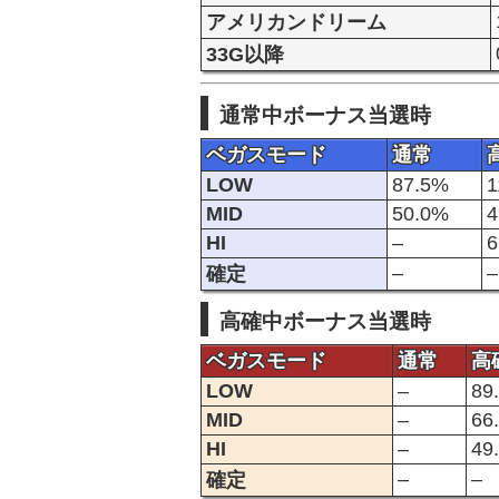
アメリカンドリーム
33G以降
通常中ボーナス当選時
ベガスモード
通常
LOW
87.5%
1
MID
50.0%
4
HI
–
6
–
–
確定
高確中ボーナス当選時
ベガスモード
通常
高
LOW
–
89
MID
–
66
HI
–
49
–
–
確定