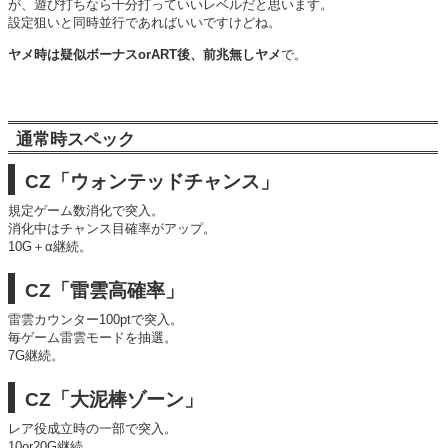
が、遊び打ちなら十分打っていいレベルだと思います。
設定狙いと同時並行であればいいですけどね。
ヤメ時は疑似ボーナスorART後、前兆無しヤメ
で。
通常時スペック
CZ「ウォンテッドチャンス」
規定ゲーム数消化で突入。
消化中はチャンス目確率がアップ。
10G＋α継続。
CZ「雷雲高確率」
雷雲カウンター100ptで突入。
毎ゲーム雷雲モードを抽選。
7G継続。
CZ「大泥棒ゾーン」
レア役成立時の一部で突入。
10or20G継続。