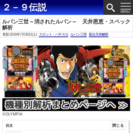
２－９伝説
ルパン三世～消されたルパン～ 天井恩恵・スペック
解析
更新:2016年7月30日(土)
スロット・パチスロ
ルパン三世
新台天井解析
©OLYMPIA
目次