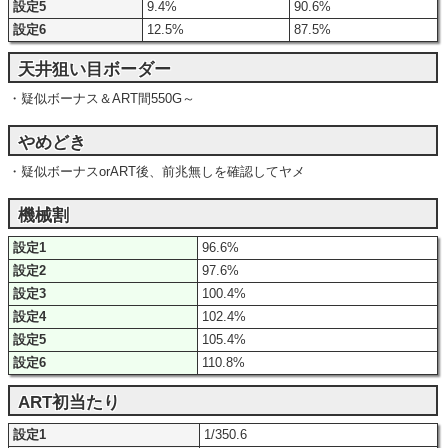
設定5
9.4%
90.6%
設定6
12.5%
87.5%
天井狙い目ボーダー
・疑似ボーナス＆ART間550G～
やめどき
・疑似ボーナスorART後、前兆無しを確認してヤメ
機械割
設定1
96.6%
設定2
97.6%
設定3
100.4%
設定4
102.4%
設定5
105.4%
設定6
110.8%
ART初当たり
設定1
1/350.6