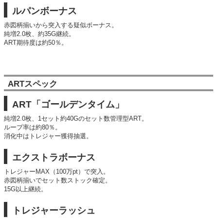
ルパンボーナス
赤図柄揃いから突入する疑似ボーナス。
純増2.0枚、約35G継続。
ART期待度は約50％。
ARTスペック
ART「ゴールデンタイム」
純増2.0枚、1セット約40Gのセット数管理型ART。
ループ率は約80％。
消化中はトレジャー獲得抽選。
エクストラボーナス
トレジャーMAX（100万pt）で突入。
赤図柄揃いでセット数ストック確定。
15G以上継続。
トレジャーラッシュ