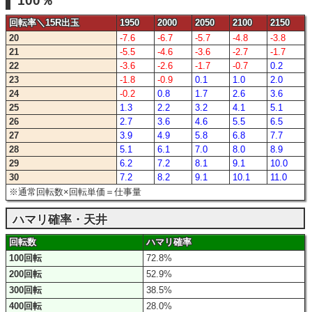
100％
回転率＼15R出玉
1950
2000
2050
2100
2150
20
-7.6
-6.7
-5.7
-4.8
-3.8
21
-5.5
-4.6
-3.6
-2.7
-1.7
22
-3.6
-2.6
-1.7
-0.7
0.2
23
-1.8
-0.9
0.1
1.0
2.0
24
-0.2
0.8
1.7
2.6
3.6
25
1.3
2.2
3.2
4.1
5.1
26
2.7
3.6
4.6
5.5
6.5
27
3.9
4.9
5.8
6.8
7.7
28
5.1
6.1
7.0
8.0
8.9
29
6.2
7.2
8.1
9.1
10.0
30
7.2
8.2
9.1
10.1
11.0
※通常回転数×回転単価＝仕事量
ハマリ確率・天井
回転数
ハマリ確率
100回転
72.8%
200回転
52.9%
300回転
38.5%
400回転
28.0%