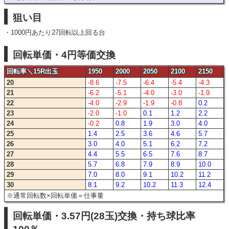
狙い目
・1000円あたり27回転以上回る台
回転単価・4円等価交換
回転率＼15R出玉
1950
2000
2050
2100
2150
20
-8.6
-7.5
-6.4
-5.4
-4.3
21
-6.2
-5.1
-4.0
-3.0
-1.9
22
-4.0
-2.9
-1.9
-0.8
0.2
23
-2.0
-1.0
0.1
1.2
2.2
24
-0.2
0.8
1.9
3.0
4.0
25
1.4
2.5
3.6
4.6
5.7
26
3.0
4.0
5.1
6.2
7.2
27
4.4
5.5
6.5
7.6
8.7
28
5.7
6.8
7.9
8.9
10.0
29
7.0
8.0
9.1
10.2
11.2
30
8.1
9.2
10.2
11.3
12.4
※通常回転数×回転単価＝仕事量
回転単価・3.57円(28玉)交換・持ち球比率