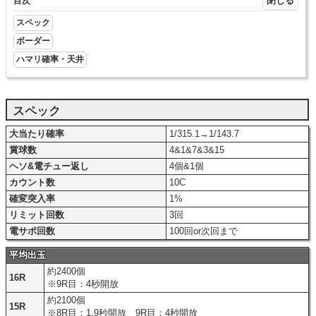
目次
スペック
ボーダー
ハマリ確率・天井
スペック
大当たり確率
1/315.1→1/143.7
賞球数
4&1&7&3&15
ヘソ&電チュー返し
4個&1個
カウント数
10C
確変突入率
1%
リミット回数
3回
電サポ回数
100回or次回まで
平均出玉
約2400個
16R
※9R目：4秒開放
約2100個
15R
※8R目：1.9秒開放 9R目：4秒開放