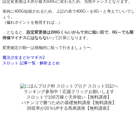
設定変更後は天井が最大600Gに変わるため、当然チャンスとなります。
単純に400G短縮されるため、上記の表で400G～を0G～と考えていいでし
ょう。
（穢れポイントを無視すれば…）
…となると、
設定変更後は200Gくらいから十分に狙い目で、0G～でも期
待値マイナスにはならない
って計算になります。
変更確定の朝一は積極的に狙って行きましょうー。
魔法少女まどかマギカ2
スロット 記事一覧・解析まとめ
ランキング参加中！応援クリックお願いします
スロットで100万稼ぐ天井狙い【無料講座】
パチンコで勝つための基礎無料講座【無料講座】
回収率が20％UPする馬券講座【無料講座】