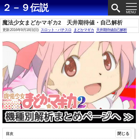
２－９伝説
魔法少女まどかマギカ2 天井期待値・自己解析
更新:2016年9月18日(日)
スロット・パチスロ
まどかマギカ
天井期待値自己解析
目次