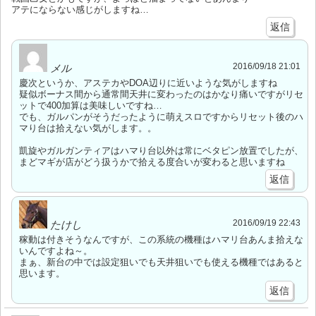
アテにならない感じがしますね…
返信
2016/09/18 21:01
メル
慶次というか、アステカやDOA辺りに近いような気がしますね
疑似ボーナス間から通常間天井に変わったのはかなり痛いですがリセ
ットで400加算は美味しいですね…
でも、ガルパンがそうだったように萌えスロですからリセット後のハ
マり台は拾えない気がします。。
凱旋やガルガンティアはハマり台以外は常にベタピン放置でしたが、
まどマギが店がどう扱うかで拾える度合いが変わると思いますね
返信
2016/09/19 22:43
たけし
稼動は付きそうなんですが、この系統の機種はハマリ台あんま拾えな
いんですよね～。
まぁ、新台の中では設定狙いでも天井狙いでも使える機種ではあると
思います。
返信