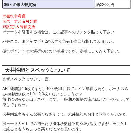
0G～の最大投資額
約32000円
※穢れ非考慮
※ボーナス＆ART間
※設定1＆等価交換
※データを引用する場合は、この記事へのリンクを貼って下さい
パチスロ、まどかマギカ2の天井期待値を自己解析してみました。
穢れポイントは未解析のため非考慮ですが、参考にしてみて下さい。
天井性能とスペックについて
まずスペックについて一言。
ART純増は1.5枚ですが、1000円31回転でコイン単価も高く、ボーナス込
みの純増枚数は1.9～2.0枚くらいでしょうか？
前作に劣らない出玉スペックで、一時期の規制の流れはどこへやら…って
感じですねー。
天井到達率もそんな悪くなさそうで、天井性能も前作と同等くらいかと。
ボーナス＆ARTでの初当たり機体枚数は平均350枚程度ですが、天井ART
に絞るともうちょっと高くなるかと思います。