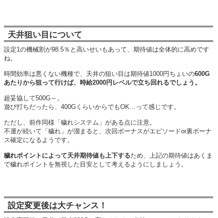
天井狙い目について
設定1の機械割が98.5％と高いせいもあって、期待値は全体的に高めです
ね。
時間効率は悪くない機種で、天井の狙い目は期待値1000円ちょいの
600G
あたりから狙って行けば、時給2000円レベルで立ち回れるでしょう。
超妥協して500G～。
遊び打ちだったら、400GくらいからでもOK…って感じです。
ただし、前作同様「穢れシステム」がある点に注意。
不運が続いて「穢れ」が溜まると、次回ボーナスがエピソードor裏ボーナ
ス確定になるようです。
穢れポイントによって天井期待値も上下する
ため、上記の期待値はあくま
で穢れポイントを無視した目安として考えるようにしましょう。
設定変更後は大チャンス！