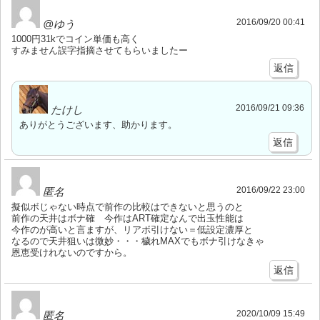
2016/09/20 00:41
@ゆう
1000円31kでコイン単価も高く
すみません誤字指摘させてもらいましたー
返信
2016/09/21 09:36
たけし
ありがとうございます、助かります。
返信
2016/09/22 23:00
匿名
擬似ボじゃない時点で前作の比較はできないと思うのと
前作の天井はボナ確 今作はART確定なんで出玉性能は
今作のが高いと言ますが、リアボ引けない＝低設定濃厚と
なるので天井狙いは微妙・・・穢れMAXでもボナ引けなきゃ
恩恵受けれないのですから。
返信
2020/10/09 15:49
匿名