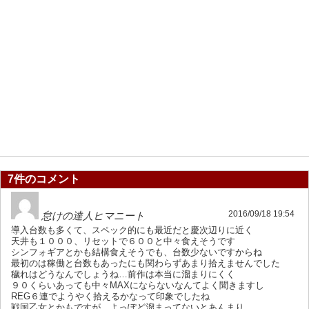
7件のコメント
2016/09/18 19:54
怠けの達人ヒマニート
導入台数も多くて、スペック的にも最近だと慶次辺りに近く
天井も１０００、リセットで６００と中々食えそうです
シンフォギアとかも結構食えそうでも、台数少ないですからね
最初のは稼働と台数もあったにも関わらずあまり拾えませんでした
穢れはどうなんでしょうね…前作は本当に溜まりにくく
９０くらいあっても中々MAXにならないなんてよく聞きますし
REG６連でようやく拾えるかなって印象でしたね
戦国乙女とかもですが、よっぽど溜まってないとあんまり