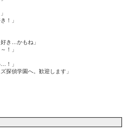
？」
好き！」
」
」
、好き…かもね」
よ～！」
わ…！」
ムズ探偵学園へ。歓迎します」