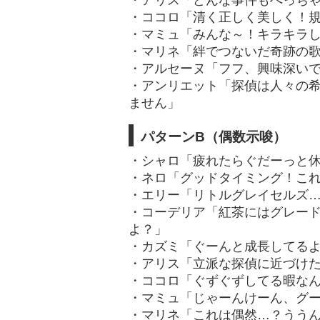
・アリス「どんな事件もへっち
・ココロ「清く正しく美しく！
・マミュ「みんな～！キラキラ
・マリネ「絆でつないだ奇跡の
・アルセーヌ「フフ、興味深い
・アンリエット「探偵は人々の
ません」
パターンB（偶数示唆）
・シャロ「疲れたらぐだーっと
・ネロ「グッドタイミング！こ
・エリー「リトルグレイセルズ
・コーデリア「紅茶にはグレー
よ？」
・カズミ「ぐーんと成長してる
・アリス「立派な探偵に近づけ
・ココロ「ぐずぐずしてる暇な
・マミュ「じゃーんけーん、グ
・マリネ「これは偶然…？うう