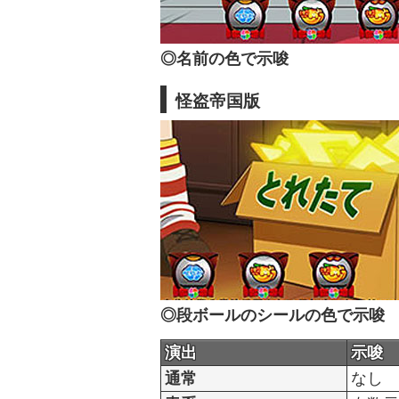
◎名前の色で示唆
怪盗帝国版
◎段ボールのシールの色で示唆
演出
示唆
通常
なし