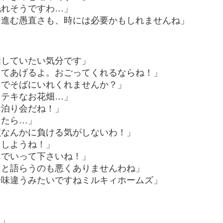
眠れそうですわ…」
き進む愚直さも、時には必要かもしれませんね」
話していたい気分です」
ってあげるよ。おごってくれるならね！」
までそばにいれくれませんか？」
ステキなお花畑…」
お泊り会だね！」
ったら…」
偵なんかに負ける気がしないわ！」
にしようね！」
んでいって下さいね！」
たと語らうのも悪くありませんわね」
一味違うみたいですねミルキィホームズ」
！」