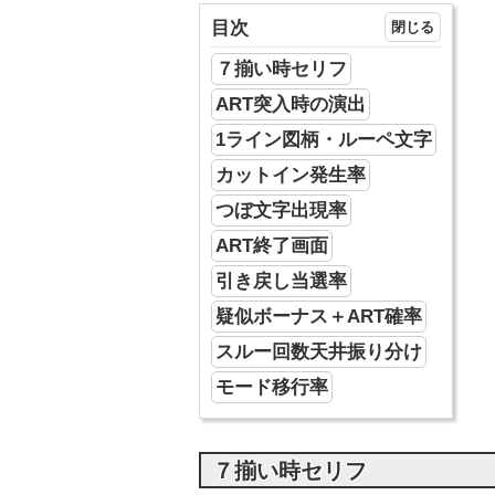
目次
７揃い時セリフ
ART突入時の演出
1ライン図柄・ルーペ文字
カットイン発生率
つぼ文字出現率
ART終了画面
引き戻し当選率
疑似ボーナス＋ART確率
スルー回数天井振り分け
モード移行率
７揃い時セリフ