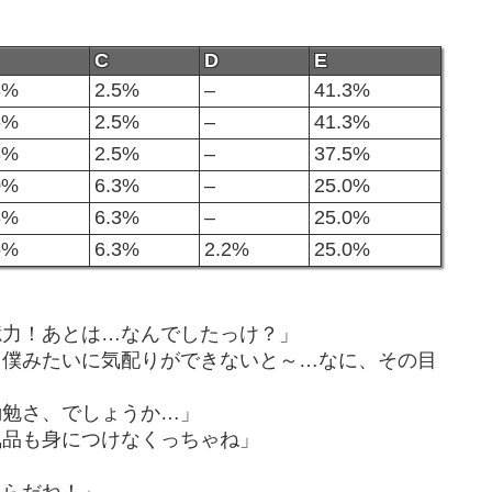
C
D
E
8%
2.5%
–
41.3%
5%
2.5%
–
41.3%
8%
2.5%
–
37.5%
0%
6.3%
–
25.0%
8%
6.3%
–
25.0%
6%
6.3%
2.2%
25.0%
憶力！あとは…なんでしたっけ？」
～僕みたいに気配りができないと～…なに、その目
勤勉さ、でしょうか…」
気品も身につけなくっちゃね」
」