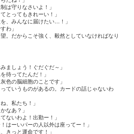
ゃらだね！」
規制は守りなさいよ！」
してとってもきれーい！」
歌を、みんなに届けたい…！」
ですわ」
希望。だからこそ強く、毅然としていなければなり
休みましょう！ぐだぐだ～」
れを待ってたんだ！」
…灰色の脳細胞のことです」
ドっていうものがあるの。カードの話じゃないわ
よね、私たち！」
たかなあ？」
んてないわよ！出勤ー！」
ー！はーいパーの人以外は座ってー！」
ん、きっと運命です！」