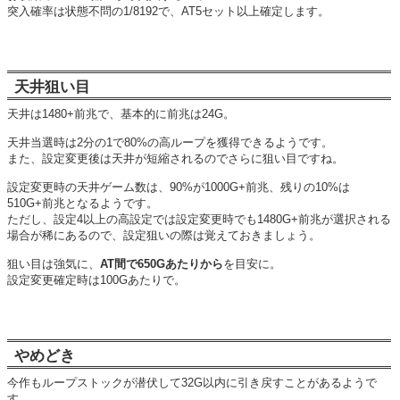
突入確率は状態不問の1/8192で、AT5セット以上確定します。
天井狙い目
天井は1480+前兆で、基本的に前兆は24G。
天井当選時は2分の1で80%の高ループを獲得できるようです。
また、設定変更後は天井が短縮されるのでさらに狙い目ですね。
設定変更時の天井ゲーム数は、90%が1000G+前兆、残りの10%は
510G+前兆となるようです。
ただし、設定4以上の高設定では設定変更時でも1480G+前兆が選択される
場合が稀にあるので、設定狙いの際は覚えておきましょう。
狙い目は強気に、
AT間で650Gあたりから
を目安に。
設定変更確定時は100Gあたりで。
やめどき
今作もループストックが潜伏して32G以内に引き戻すことがあるようで
す。