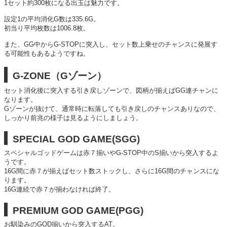
1セット約300枚になる出玉は魅力です。
設定1の平均消化G数は335.6G。
初当り平均枚数は1006.8枚。
また、GG中からG-STOPに突入し、セット数上乗せのチャンスに発展す
る可能性もあるようですね。
G-ZONE（Gゾーン）
セット消化後に突入する引き戻しゾーンで、図柄が揃えばGG連チャンに
なります。
Gゾーンが抜けて、通常時に転落しても引き戻しのチャンスありなので、
しっかり前兆の様子は見るようにしましょう。
SPECIAL GOD GAME(SGG)
スペシャルゴッドゲームは赤７揃いやG-STOP中のS揃いから突入するよ
うです。
16G間に赤７が揃えばセット数ストックし、さらに16G間のチャンスにな
ります。
16G連続で赤７が揃わなければ終了。
PREMIUM GOD GAME(PGG)
お馴染みのGOD揃いから突入するAT。