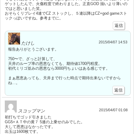
ゲットしたんで、火傷程度で終わりました。正直GOD 揃いより薄いの
ではと思いました笑。
おそらくリプレイ4連でCZ ストックし、５連以降はCZ+god gameスト
ックっぽいですね。参考までに。
返信
2015/04/07 14:53
たけし
報告ありがとうございます。
750〜で、ざっと計算して、
天井のループ率の恩恵なくても、期待値1700円程度。
初代ミリゴ並みの恩恵なら3000円ちょいはある感じです。
まぁ恩恵あっても、天井まで行った時点で期待出来ないですから
ね…。
返信
2015/04/07 01:08
スコップマン
初打ちでゴッド引きました
GG5+ＡＴ中の黄７ 5連の上乗せのみでした。
大して恩恵はなかったです。
出玉は1600枚です。