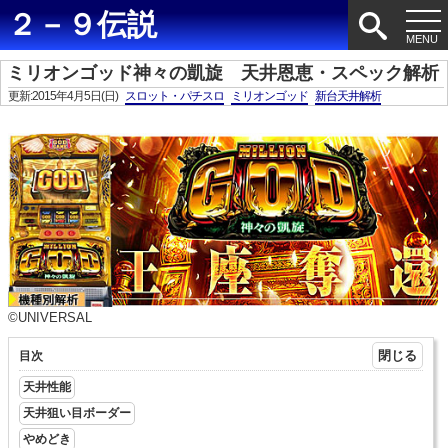
２－９伝説
ミリオンゴッド神々の凱旋 天井恩恵・スペック解析
更新:2015年4月5日(日)
スロット・パチスロ
ミリオンゴッド
新台天井解析
©UNIVERSAL
目次
天井性能
天井狙い目ボーダー
やめどき