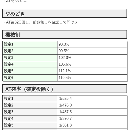
・AT間650G～
やめどき
・AT後32G回し、前兆無しを確認して即ヤメ
機械割
設定1
98.3%
設定2
99.5%
設定3
102.0%
設定4
106.6%
設定5
112.1%
設定6
119.5%
AT確率（確定役除く）
設定1
1/525.4
設定2
1/476.0
設定3
1/487.5
設定4
1/370.7
設定5
1/361.8