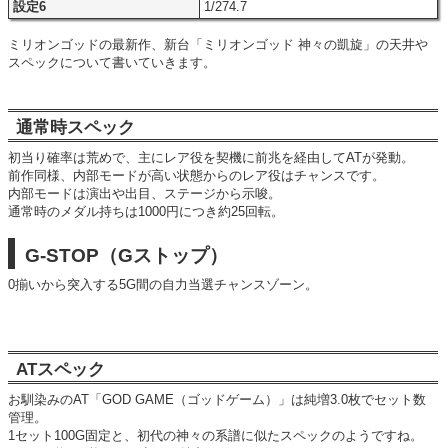
設定6
1/274.7
ミリオンゴッドの最新作、新台「ミリオンゴッド 神々の凱旋」の天井や
スペックについて書いていきます。
通常時スペック
初当り確率は荒めで、主にレア役を契機に前兆を経由してATが発動。
前作同様、内部モードが高い状態からのレア役はチャンスです。
内部モードは演出や出目、ステージから示唆。
通常時のメダル持ちは1000円につき約25回転。
G-STOP（Gストップ）
0揃いから突入する5G間の自力当選チャンスゾーン。
ATスペック
お馴染みのAT「GOD GAME（ゴッドゲーム）」は純増3.0枚でセット数
管理。
1セット100G固定と、初代の神々の系譜に似たスペックのようですね。