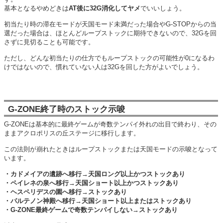
基本となるやめどきは
AT後に32G消化してヤメ
でいいしょう。
初当たり時の滞在モードが天国モード未満だった場合やG-STOPからの当
選だった場合は、ほとんどループストックに期待できないので、32Gを回
さずに見切ることも可能です。
ただし、どんな初当たりの仕方でもループストックの可能性が0になるわ
けではないので、慣れていない人は32Gを回した方がよいでしょう。
G-ZONE終了時のストック示唆
G-ZONEは基本的に最終ゲームが奇数テンパイ外れの出目で終わり、その
ままアクロポリスの丘ステージに移行します。
この法則が崩れたときはループストックまたは天国モードの示唆となって
います。
・カドメイアの遺跡へ移行→天国ロング以上かつストックあり
・ペイレネの泉へ移行→天国ショート以上かつストックあり
・ヘスペリデスの園へ移行→ストックあり
・パルテノン神殿へ移行→天国ショート以上またはストックあり
・G-ZONE最終ゲームで奇数テンパイしない→ストックあり