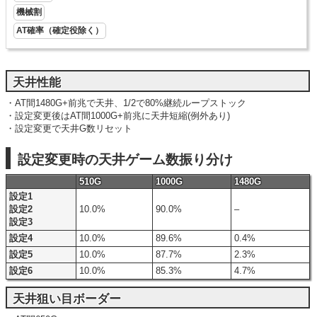
機械割
AT確率（確定役除く）
天井性能
・AT間1480G+前兆で天井、1/2で80%継続ループストック
・設定変更後はAT間1000G+前兆に天井短縮(例外あり)
・設定変更で天井G数リセット
設定変更時の天井ゲーム数振り分け
510G
1000G
1480G
設定1
設定2
10.0%
90.0%
–
設定3
設定4
10.0%
89.6%
0.4%
設定5
10.0%
87.7%
2.3%
設定6
10.0%
85.3%
4.7%
天井狙い目ボーダー