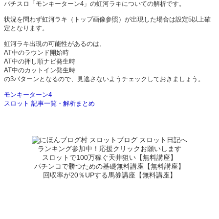
パチスロ「モンキーターン4」の虹河ラキについての解析です。
状況を問わず
虹河ラキ（トップ画像参照）が出現した場合は設定5以上確
定
となります。
虹河ラキ出現の可能性があるのは、
AT中のラウンド開始時
AT中の押し順ナビ発生時
AT中のカットイン発生時
の3パターンとなるので、見逃さないようチェックしておきましょう。
モンキーターン4
スロット 記事一覧・解析まとめ
ランキング参加中！応援クリックお願いします
スロットで100万稼ぐ天井狙い【無料講座】
パチンコで勝つための基礎無料講座【無料講座】
回収率が20％UPする馬券講座【無料講座】