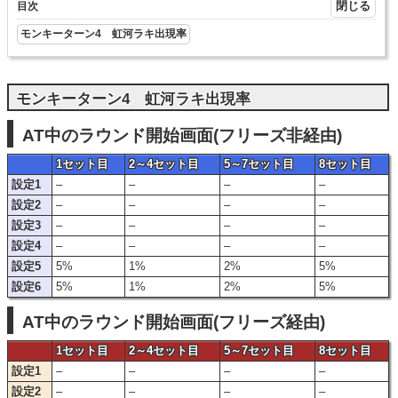
目次
モンキーターン4 虹河ラキ出現率
モンキーターン4 虹河ラキ出現率
AT中のラウンド開始画面(フリーズ非経由)
1セット目
2～4セット目
5～7セット目
8セット目
設定1
–
–
–
–
設定2
–
–
–
–
設定3
–
–
–
–
設定4
–
–
–
–
設定5
5%
1%
2%
5%
設定6
5%
1%
2%
5%
AT中のラウンド開始画面(フリーズ経由)
1セット目
2～4セット目
5～7セット目
8セット目
設定1
–
–
–
–
設定2
–
–
–
–