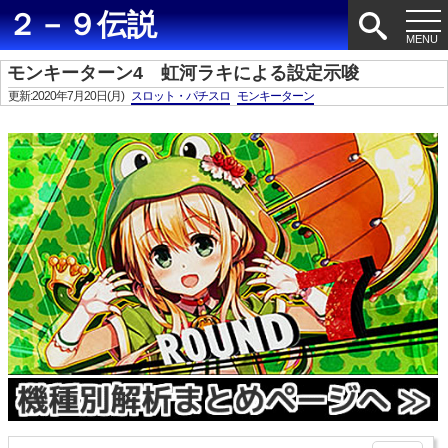
２－９伝説
モンキーターン4 虹河ラキによる設定示唆
更新:2020年7月20日(月)
スロット・パチスロ
モンキーターン