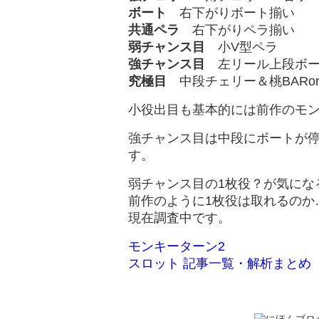
ボート
右下がりボート揃い
共通ペラ
右下がりペラ揃い
弱チャンス目
小V型ペラ
強チャンス目
左リール上段ボー
究極目
中段チェリー＆桃BARor
小役出目も基本的には前作のモ
強チャンス目は中段にボートが停
す。
弱チャンス目の1枚役？が気にな
前作のように1枚役は取れるのか
現在調査中です。
モンキーターン2
スロット 記事一覧・解析まとめ