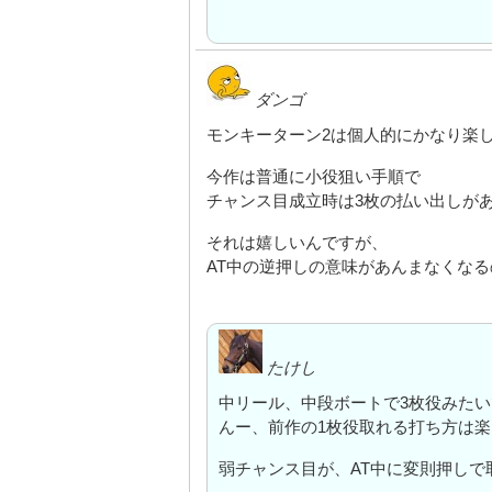
ダンゴ
モンキーターン2は個人的にかなり楽しみ
今作は普通に小役狙い手順で
チャンス目成立時は3枚の払い出しがある
それは嬉しいんですが、
AT中の逆押しの意味があんまなくなるの
たけし
中リール、中段ボートで3枚役みた
んー、前作の1枚役取れる打ち方は
弱チャンス目が、AT中に変則押し