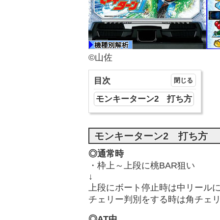
©山佐
目次
モンキーターン2 打ち方
モンキーターン2 打ち方
◎通常時
・枠上～上段に桃BAR狙い
↓
上段にボート停止時は中リールに
チェリー判別をする時は角チェリ
◎AT中