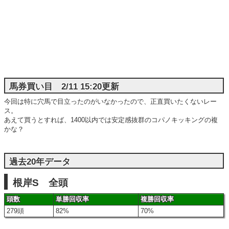
馬券買い目 2/11 15:20更新
今回は特に穴馬で目立ったのがいなかったので、正直買いたくないレー
ス。
あえて買うとすれば、1400以内では安定感抜群のコパノキッキングの複
かな？
過去20年データ
根岸S 全頭
頭数
単勝回収率
複勝回収率
279頭
82%
70%