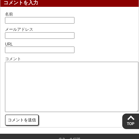
コメントを入力
名前
メールアドレス
URL
コメント
TOP