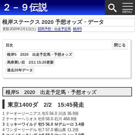
２－９伝説
根岸ステークス 2020 予想オッズ・データ
更新:2020年2月1日(土)
競馬予想・出走予定馬
根岸S
目次
根岸S 2020 出走予定馬・予想オッズ
馬券買い目 2/11 15:20更新
過去20年データ
根岸S 2020 出走予定馬・予想オッズ
東京1400ダ 2/2 15:45発走
1 テーオージーニアス 牡5 56.0 川須 36.9倍
2 テーオーヘリオス 牡8 56.0 石川 468.8倍
3 ミッキーワイルド 牡5 56.0 Ｍデムーロ 3.4倍
4 ワンダーリーデル 牡7 57.0 横山典 11.2倍