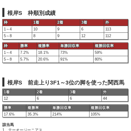
根岸S 枠順別成績
枠
1着
2着
3着
外
1～4
10
9
6
113
5～8
8
9
12
112
枠
勝率
複勝率
単勝回収率
複勝回収率
1～4
7.2%
18.1%
73%
59%
5～8
5.7%
20.6%
91%
80%
根岸S 前走上り3F1～3位の脚を使った関西馬
1着
2着
3着
外
12
6
6
44
勝率
複勝率
単勝回収率
複勝回収率
17.6%
35.3%
214%
105%
該当馬
1 テーオージーニアス