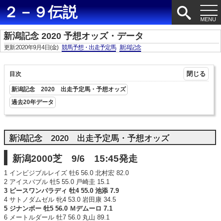
２－９伝説
新潟記念 2020 予想オッズ・データ
更新:2020年9月4日(金)
競馬予想・出走予定馬
新潟記念
目次
新潟記念 2020 出走予定馬・予想オッズ
過去20年データ
新潟記念 2020 出走予定馬・予想オッズ
新潟2000芝 9/6 15:45発走
1 インビジブルレイズ 牡6 56.0 北村宏 82.0
2 アイスバブル 牡5 55.0 戸崎圭 15.1
3 ピースワンパラディ 牡4 55.0 池添 7.9
4 サトノダムゼル 牝4 53.0 岩田康 34.5
5 ジナンボー 牡5 56.0 Ｍデムーロ 7.1
6 メートルダール 牡7 56.0 丸山 89.1