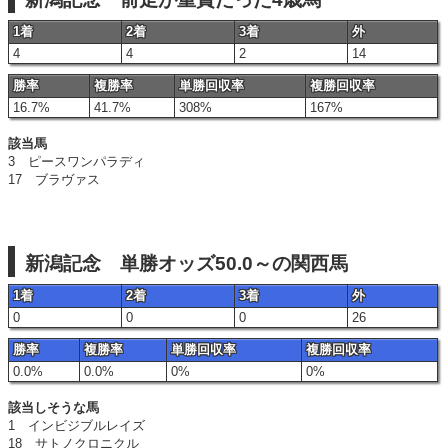
1着
2着
3着
外
4
4
2
14
勝率
複勝率
単勝回収率
複勝回収率
16.7%
41.7%
308%
167%
該当馬
3 ピースワンパラディ
17 ブラヴァス
新潟記念 単勝オッズ50.0～の関西馬
1着
2着
3着
外
0
0
0
26
勝率
複勝率
単勝回収率
複勝回収率
0.0%
0.0%
0%
0%
該当しそうな馬
1 インビジブルレイズ
18 サトノクロニクル