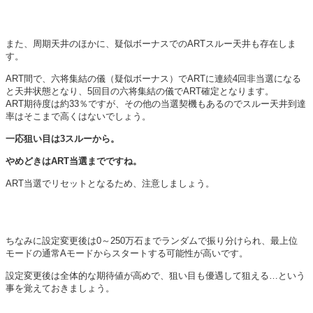
また、周期天井のほかに、疑似ボーナスでのARTスルー天井も存在しま
す。
ART間で、六将集結の儀（疑似ボーナス）でARTに連続4回非当選になる
と天井状態となり、5回目の六将集結の儀でART確定となります。
ART期待度は約33％ですが、その他の当選契機もあるのでスルー天井到達
率はそこまで高くはないでしょう。
一応狙い目は3スルーから。
やめどきはART当選までですね。
ART当選でリセットとなるため、注意しましょう。
ちなみに設定変更後は0～250万石までランダムで振り分けられ、最上位
モードの通常Aモードからスタートする可能性が高いです。
設定変更後は全体的な期待値が高めで、狙い目も優遇して狙える…という
事を覚えておきましょう。