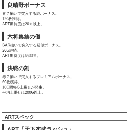
良晴野ボーナス
青７揃いで突入する純ボーナス。
120枚獲得。
ART期待度は20％以上。
六将集結の儀
BAR揃いで突入する疑似ボーナス。
20G継続。
ART期待度は約33％。
決戦の刻
赤７揃いで突入するプレミアムボーナス。
60枚獲得。
10G間毎G上乗せが発生。
平均上乗せは200G以上。
ARTスペック
ART「天下布武ラッシュ」