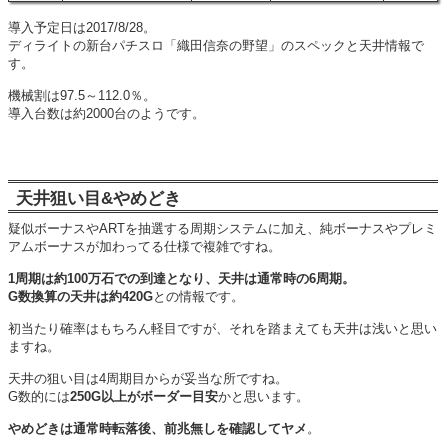
導入予定日は2017/8/28。
ディライトの新台パチスロ「織田信奈の野望」のスペックと天井情報で
す。
機械割は97.5～112.0％。
導入台数は約2000台のようです。
天井狙い目&やめどき
疑似ボーナスやARTを抽選する周期システムに加え、純ボーナスやプレミ
アムボーナスが加わってる仕様で複雑ですね。
1周期は約100万石での到達となり、天井は通常時の6周期。
G数換算の天井は約420G
との情報です。
初当たり確率はもちろん軽目ですが、それを踏まえても天井は浅いと思い
ますね。
天井の狙い目は4周期目からが妥当な所ですね。
G数的には
250G以上がボーダー目安
かと思います。
やめどきは通常時転落後、前兆無しを確認してヤメ
。