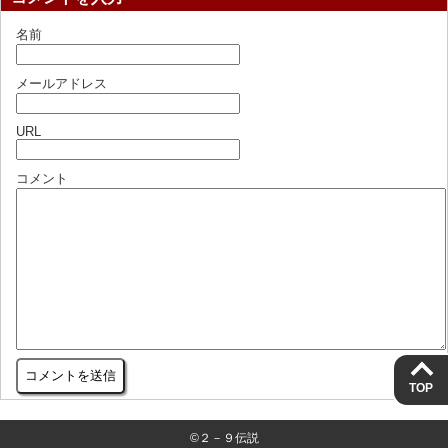
名前
メールアドレス
URL
コメント
TOP
©２－９伝説