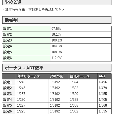
やめどき
・通常時転落後、前兆無しを確認してヤメ
機械割
設定1
97.5%
設定2
99.1%
設定3
100.1%
設定4
104.6%
設定5
108.0%
設定6
112.0%
ボーナス＋ART確率
良晴野ボーナス
決戦の刻
疑似ボーナス
ART
設定1
1/245
1/8192
1/394
1/496
設定2
1/243
1/8192
1/392
1/479
設定3
1/237
1/8192
1/390
1/455
設定4
1/230
1/8192
1/388
1/405
設定5
1/227
1/8192
1/385
1/368
設定6
1/223
1/8192
1/382
1/335