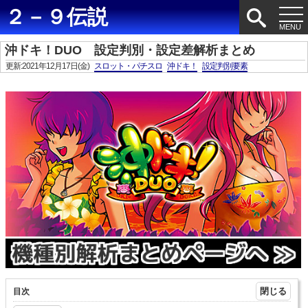
２－９伝説
沖ドキ！DUO 設定判別・設定差解析まとめ
更新:2021年12月17日(金)
スロット・パチスロ
沖ドキ！
設定判別要素
目次