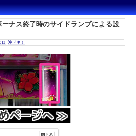
ボーナス終了時のサイドランプによる設
スロ
沖ドキ！