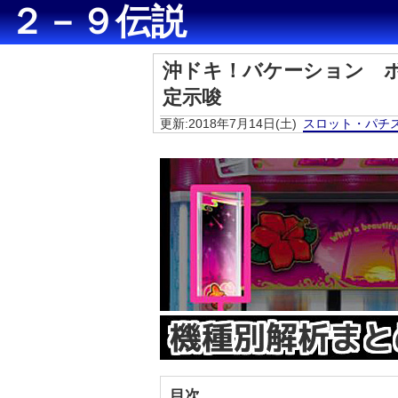
２－９伝説
沖ドキ！バケーション 
定示唆
更新:2018年7月14日(土)
スロット・パチ
目次