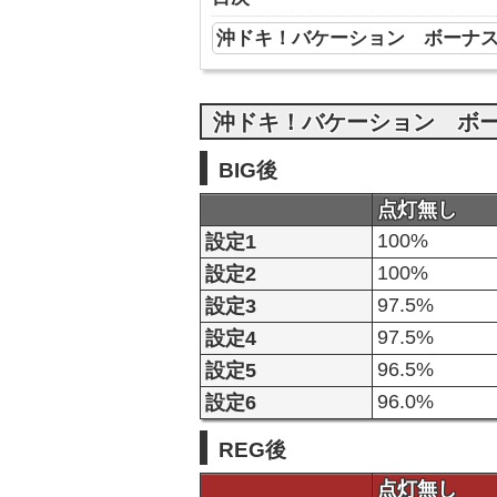
沖ドキ！バケーション ボーナ
沖ドキ！バケーション ボ
BIG後
点灯無し
100%
設定1
100%
設定2
97.5%
設定3
97.5%
設定4
96.5%
設定5
96.0%
設定6
REG後
点灯無し