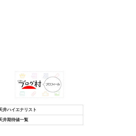
天井ハイエナリスト
天井期待値一覧