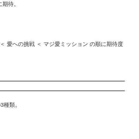
に期待。
 ＜ 愛への挑戦 ＜ マジ愛ミッション の順に期待度
。
3種類。