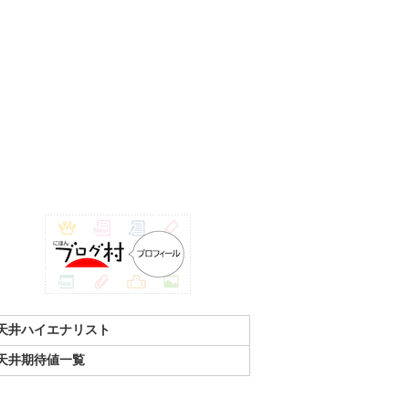
天井ハイエナリスト
天井期待値一覧