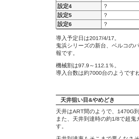
設定4
？
設定5
？
設定6
？
導入予定日は2017/4/17。
鬼浜シリーズの新台、ベルコの
報です。
機械割は97.9～112.1％。
導入台数は約7000台のようです
天井狙い目&やめどき
天井はART間のようで、1470G
また、天井到達時の約1/8で超
す。
天井到達率もそこまで悪くなさ