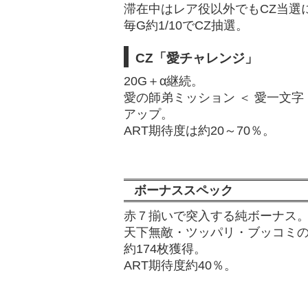
滞在中はレア役以外でもCZ当選
毎G約1/10でCZ抽選。
CZ「愛チャレンジ」
20G＋α継続。
愛の師弟ミッション ＜ 愛一文字
アップ。
ART期待度は約20～70％。
ボーナススペック
赤７揃いで突入する純ボーナス
天下無敵・ツッパリ・ブッコミの
約174枚獲得。
ART期待度約40％。