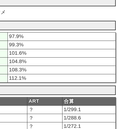
ヤメ
97.9%
99.3%
101.6%
104.8%
108.3%
112.1%
ART
合算
1/299.1
？
1/288.6
？
1/272.1
？