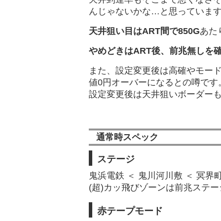
んじゃないかな…と思っていま
天井狙い目はART間で850G
あた
やめどきはART後、前兆無しを
また、設定変更後は高確やモード
値0円オーバーになるとの噂です
設定変更後は天井狙いボーダー
通常時スペック
ステージ
鬼浜電鉄 ＜ 鬼川河川敷 ＜ 冥界
(超)カッ飛びゾーンは前兆ステー
赤テープモード