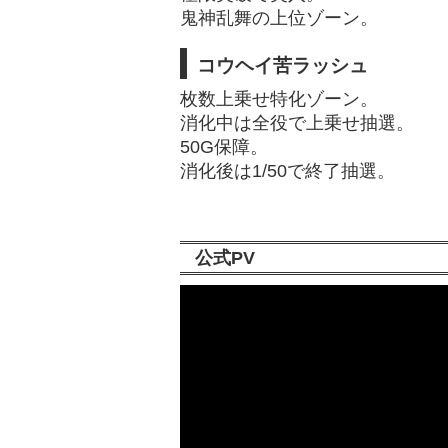
鬼神乱舞の上位ゾーン。
コウヘイ苦ラッシュ
枚数上乗せ特化ゾーン。
消化中は全役で上乗せ抽選。
50G保障。
消化後は1/50で終了抽選。
公式PV