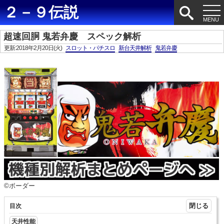
２－９伝説
超速回胴 鬼若弁慶 スペック解析
更新:2018年2月20日(火)
スロット・パチスロ
新台天井解析
鬼若弁慶
©ボーダー
目次
天井性能