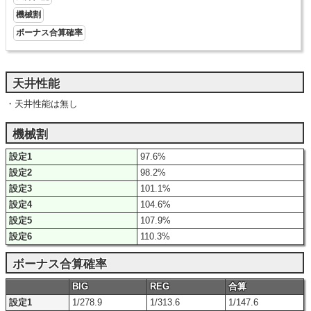
機械割
ボーナス合算確率
天井性能
・天井性能は無し
機械割
設定1
97.6%
設定2
98.2%
設定3
101.1%
設定4
104.6%
設定5
107.9%
設定6
110.3%
ボーナス合算確率
BIG
REG
合算
設定1
1/278.9
1/313.6
1/147.6