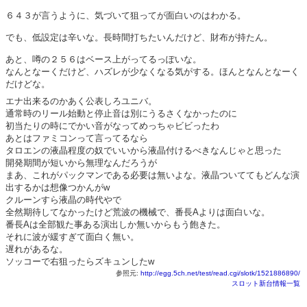
６４３が言うように、気づいて狙ってが面白いのはわかる。
でも、低設定は辛いな。長時間打ちたいんだけど、財布が持たん。
あと、噂の２５６はベース上がってるっぽいな。
なんとなーくだけど、ハズレが少なくなる気がする。ほんとなんとなーく
だけどな。
エナ出来るのかあく公表しろユニバ。
通常時のリール始動と停止音は別にうるさくなかったのに
初当たりの時にでかい音がなってめっちゃビビったわ
あとはファミコンって言ってるなら
タロエンの液晶程度の奴でいいから液晶付けるべきなんじゃと思った
開発期間が短いから無理なんだろうが
まあ、これがパックマンである必要は無いよな。液晶ついててもどんな演
出するかは想像つかんがw
クルーンすら液晶の時代やで
全然期待してなかったけど荒波の機械で、番長Aよりは面白いな。
番長Aは全部観た事ある演出しか無いからもう飽きた。
それに波が緩すぎて面白く無い。
遅れがあるな。
ソッコーで右狙ったらズキュンしたw
参照元:
http://egg.5ch.net/test/read.cgi/slotk/1521886890/
スロット新台情報一覧