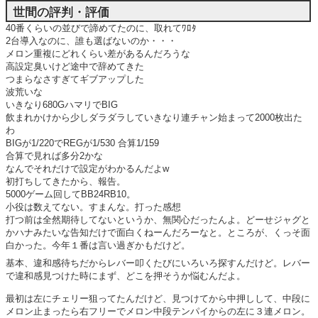
世間の評判・評価
40番くらいの並びで諦めてたのに、取れてﾜﾛﾀ
2台導入なのに、誰も選ばないのか・・・
メロン重複にどれくらい差があるんだろうな
高設定臭いけど途中で辞めてきた
つまらなさすぎてギブアップした
波荒いな
いきなり680GハマリでBIG
飲まれかけから少しダラダラしていきなり連チャン始まって2000枚出た
わ
BIGが1/220でREGが1/530 合算1/159
合算で見れば多分2かな
なんでそれだけで設定がわかるんだよw
初打ちしてきたから、報告。
5000ゲーム回してBB24RB10。
小役は数えてない。すまんな。打った感想
打つ前は全然期待してないというか、無関心だったんよ。どーせジャグと
かハナみたいな告知だけで面白くねーんだろーなと。ところが、くっそ面
白かった。今年１番は言い過ぎかもだけど。
基本、違和感待ちだからレバー叩くたびにいろいろ探すんだけど。レバー
で違和感見つけた時にまず、どこを押そうか悩むんだよ。
最初は左にチェリー狙ってたんだけど、見つけてから中押しして、中段に
メロン止まったら右フリーでメロン中段テンパイからの左に３連メロン。