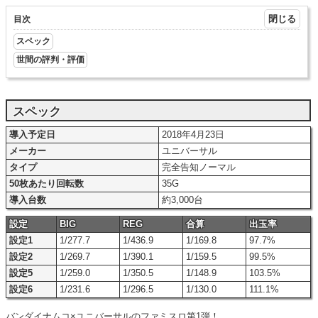
目次
スペック
世間の評判・評価
スペック
導入予定日
2018年4月23日
メーカー
ユニバーサル
タイプ
完全告知ノーマル
50枚あたり回転数
35G
導入台数
約3,000台
設定
BIG
REG
合算
出玉率
設定1
1/277.7
1/436.9
1/169.8
97.7%
設定2
1/269.7
1/390.1
1/159.5
99.5%
設定5
1/259.0
1/350.5
1/148.9
103.5%
設定6
1/231.6
1/296.5
1/130.0
111.1%
バンダイナムコ×ユニバーサルのファミスロ第1弾！