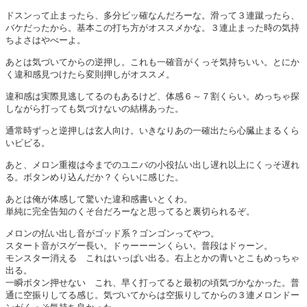
ドスンって止まったら、多分ビッ確なんだろーな。滑って３連蹴ったら、
バケだったから。基本この打ち方がオススメかな。３連止まった時の気持
ちよさはやべーよ。
あとは気づいてからの逆押し。これも一確音がくっそ気持ちいい。とにか
く違和感見つけたら変則押しがオススメ。
違和感は実際見逃してるのもあるけど、体感６～７割くらい。めっちゃ探
しながら打っても気づけないの結構あった。
通常時ずっと逆押しは玄人向け。いきなりあの一確出たら心臓止まるくら
いビビる。
あと、メロン重複は今までのユニバの小役払い出し遅れ以上にくっそ遅れ
る。ボタンめり込んだか？くらいに感じた。
あとは俺が体感して驚いた違和感書いとくわ。
単純に完全告知のくそ台だろーなと思ってると裏切られるぞ。
メロンの払い出し音がゴッド系？ゴンゴンってやつ。
スタート音がスゲー長い。ドゥーーーンくらい。普段はドゥーン。
モンスター消える これはいっぱい出る。右上とかの青いとこもめっちゃ
出る。
一瞬ボタン押せない これ、早く打ってると最初の頃気づかなかった。普
通に空振りしてる感じ。気づいてからは空振りしてからの３連メロンドー