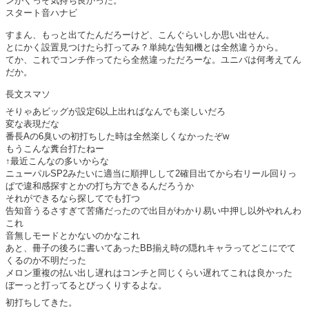
ンがくっそ気持ち良かった。
スタート音ハナビ
すまん、もっと出てたんだろーけど、こんぐらいしか思い出せん。
とにかく設置見つけたら打ってみ？単純な告知機とは全然違うから。
てか、これでコンチ作ってたら全然違っただろーな。ユニバは何考えてん
だか。
長文スマソ
そりゃあビッグが設定6以上出ればなんでも楽しいだろ
変な表現だな
番長Aの6臭いの初打ちした時は全然楽しくなかったぞw
もうこんな糞台打たねー
↑最近こんなの多いからな
ニューパルSP2みたいに適当に順押しして2確目出てから右リール回りっ
ぱで違和感探すとかの打ち方できるんだろうか
それができるなら探してでも打つ
告知音うるさすぎて苦痛だったので出目がわかり易い中押し以外やれんわ
これ
音無しモードとかないのかなこれ
あと、冊子の後ろに書いてあったBB揃え時の隠れキャラってどこにでて
くるのか不明だった
メロン重複の払い出し遅れはコンチと同じくらい遅れてこれは良かった
ぼーっと打ってるとびっくりするよな。
初打ちしてきた。