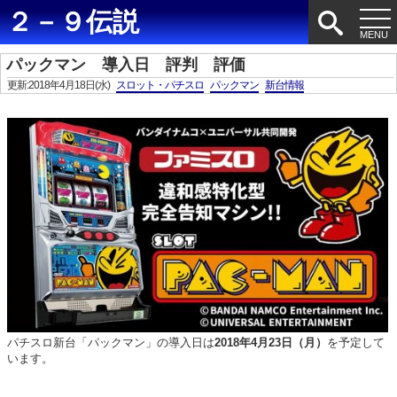
２－９伝説
パックマン 導入日 評判 評価
更新:2018年4月18日(水)
スロット・パチスロ
パックマン
新台情報
パチスロ新台「パックマン」の導入日は
2018年4月23日（月）
を予定して
います。