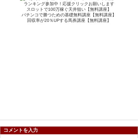
ランキング参加中！応援クリックお願いします
スロットで100万稼ぐ天井狙い【無料講座】
パチンコで勝つための基礎無料講座【無料講座】
回収率が20％UPする馬券講座【無料講座】
コメントを入力