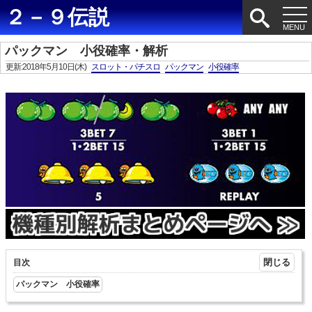
２－９伝説
パックマン 小役確率・解析
更新:2018年5月10日(木)
スロット・パチスロ
パックマン
小役確率
目次
パックマン 小役確率