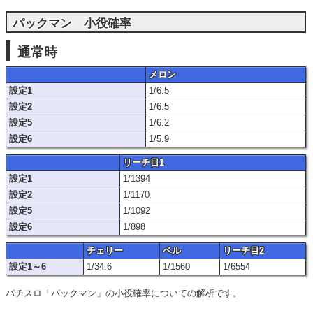
パックマン 小役確率
通常時
メロン
設定1
1/6.5
設定2
1/6.5
設定5
1/6.2
設定6
1/5.9
リーチ目1
設定1
1/1394
設定2
1/1170
設定5
1/1092
設定6
1/898
チェリー
ベル
リーチ目2
設定1～6
1/34.6
1/1560
1/6554
パチスロ「パックマン」の小役確率についての解析です。