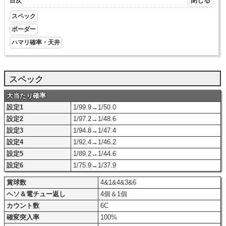
目次
スペック
ボーダー
ハマリ確率・天井
スペック
大当たり確率
設定1
1/99.9→1/50.0
設定2
1/97.2→1/48.6
設定3
1/94.8→1/47.4
設定4
1/92.4→1/46.2
設定5
1/89.2→1/44.6
設定6
1/75.9→1/37.9
賞球数
4&1&4&3&6
ヘソ＆電チュー返し
4個＆1個
カウント数
6C
確変突入率
100%