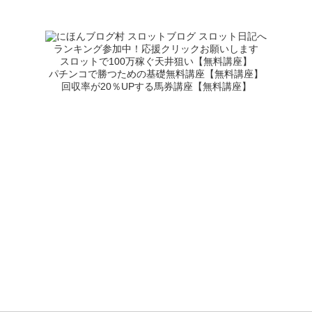
ランキング参加中！応援クリックお願いします
スロットで100万稼ぐ天井狙い【無料講座】
パチンコで勝つための基礎無料講座【無料講座】
回収率が20％UPする馬券講座【無料講座】