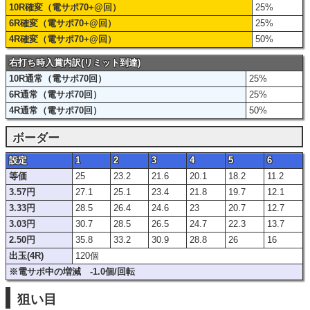
10R確変（電サポ70+@回）
25%
6R確変（電サポ70+@回）
25%
4R確変（電サポ70+@回）
50%
右打ち時入賞内訳(リミット到達)
10R通常（電サポ70回）
25%
6R通常（電サポ70回）
25%
4R通常（電サポ70回）
50%
ボーダー
設定
1
2
3
4
5
6
等価
25
23.2
21.6
20.1
18.2
11.2
3.57円
27.1
25.1
23.4
21.8
19.7
12.1
3.33円
28.5
26.4
24.6
23
20.7
12.7
3.03円
30.7
28.5
26.5
24.7
22.3
13.7
2.50円
35.8
33.2
30.9
28.8
26
16
出玉(4R)
120個
※電サポ中の増減 -1.0個/回転
狙い目