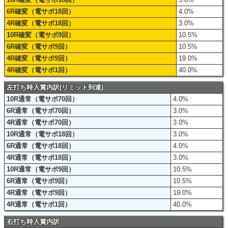
6R確変（電サポ18回）
4.0%
4R確変（電サポ18回）
3.0%
10R確変（電サポ9回）
10.5%
6R確変（電サポ9回）
10.5%
4R確変（電サポ9回）
19.0%
4R確変（電サポ1回）
40.0%
左打ち時入賞内訳(リミット到達)
10R通常（電サポ70回）
4.0%
6R通常（電サポ70回）
3.0%
4R通常（電サポ70回）
3.0%
10R通常（電サポ18回）
3.0%
6R通常（電サポ18回）
4.0%
4R通常（電サポ18回）
3.0%
10R通常（電サポ9回）
10.5%
6R通常（電サポ9回）
10.5%
4R通常（電サポ9回）
19.0%
4R通常（電サポ1回）
40.0%
右打ち時入賞内訳