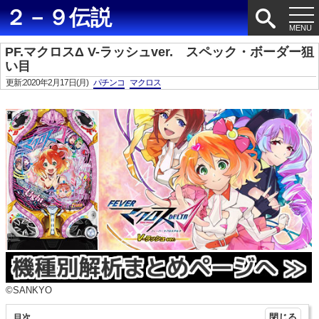
２－９伝説
PF.マクロスΔ V-ラッシュver. スペック・ボーダー狙
い目
更新:2020年2月17日(月)
パチンコ
マクロス
©SANKYO
目次