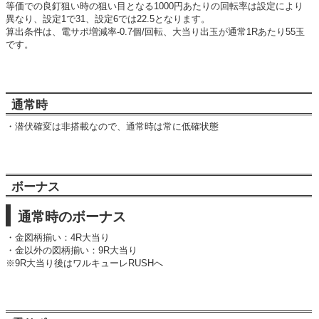
等価での良釘狙い時の狙い目となる1000円あたりの回転率は設定により
異なり、設定1で31、設定6では22.5となります。
算出条件は、電サポ増減率-0.7個/回転、大当り出玉が通常1Rあたり55玉
です。
通常時
・潜伏確変は非搭載なので、通常時は常に低確状態
ボーナス
通常時のボーナス
・金図柄揃い：4R大当り
・金以外の図柄揃い：9R大当り
※9R大当り後はワルキューレRUSHへ