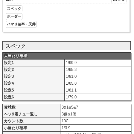
スペック
ボーダー
ハマリ確率・天井
スペック
大当たり確率
設定1
1/99.9
設定2
1/95.3
設定3
1/91.0
設定4
1/85.8
設定5
1/81.1
設定6
1/79.0
賞球数
3&1&5&7
ヘソ&電チュー返し
3個&1個
カウント数
10C
小当たり確率
1/3.9