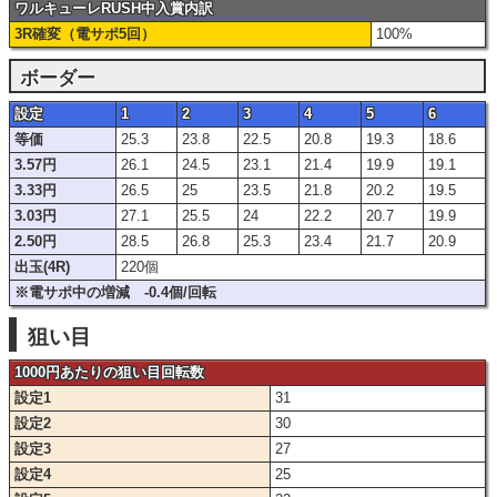
ワルキューレRUSH中入賞内訳
3R確変（電サポ5回）
100%
ボーダー
設定
1
2
3
4
5
6
等価
25.3
23.8
22.5
20.8
19.3
18.6
3.57円
26.1
24.5
23.1
21.4
19.9
19.1
3.33円
26.5
25
23.5
21.8
20.2
19.5
3.03円
27.1
25.5
24
22.2
20.7
19.9
2.50円
28.5
26.8
25.3
23.4
21.7
20.9
出玉(4R)
220個
※電サポ中の増減 -0.4個/回転
狙い目
1000円あたりの狙い目回転数
設定1
31
設定2
30
設定3
27
設定4
25