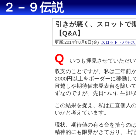
２－９伝説
引きが悪く、スロットで
【Q&A】
更新:2014年8月8日(金)
スロット・パチス
Q
いつも拝見させていただい
収支のことですが、私は三年前か
2000円以上をボーダーに稼働し
宵越しや期待値未発表台を除いて
ずなのですが、先日ついに生涯
この結果を捉え、私は正直個人
いかと考えています。
現状、期待値の有る台を拾うの
精神的にも限界がきており、上