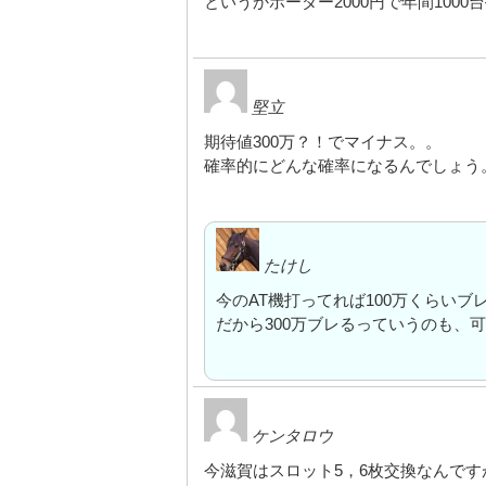
というかボーダー2000円で年間100
堅立
期待値300万？！でマイナス。。
確率的にどんな確率になるんでしょう
たけし
今のAT機打ってれば100万くらい
だから300万ブレるっていうのも、
ケンタロウ
今滋賀はスロット5，6枚交換なんです