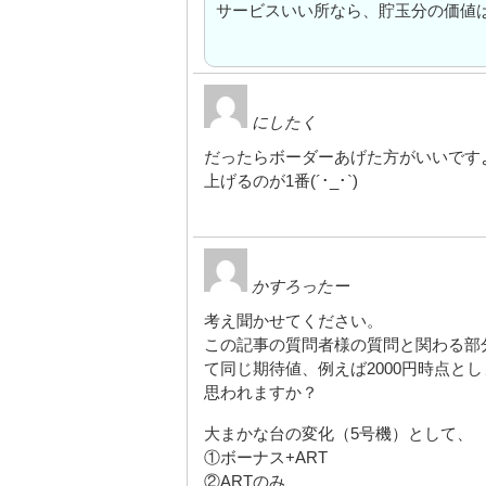
サービスいい所なら、貯玉分の価値
にしたく
だったらボーダーあげた方がいいですよ
上げるのが1番(´･_･`)
かすろったー
考え聞かせてください。
この記事の質問者様の質問と関わる部
て同じ期待値、例えば2000円時点と
思われますか？
大まかな台の変化（5号機）として、
①ボーナス+ART
②ARTのみ