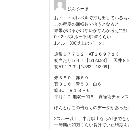
じんふーる
お・・・同レベルで打ち出しているも
この程度の回転数で拾うとなると
結果が出るか出ないかなんか考えて打
0・2・3スルー平均240くらい
1スルー300以上のデータ↓
通常６７７６２ AT２６９７１※
初当たり５４７【1/123.88】 天井８
初AT１７７【1/383 1/3.09】
朱３８０ 赤６９
蒼３１６ 青５３ 白６
総BC ８１８＋６
半月１２ 無双一閃５ 真瞳術チャン
ほんとはこの倍近くのデータがあったの
2スルー以上、半月以上ならATまでと
一時期は20万くらい負けていた時期も