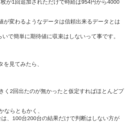
が1回追加されただけで時給は954円から4000
値が変わるようなデータは信頼出来るデータとは
たくらいで簡単に期待値に収束はしないって事です。
タを見てみたら、
、と大きく2回出たのが無かったと仮定すればほとんどプ
かならともかく、
は、100台200台の結果だけで判断はしない方が