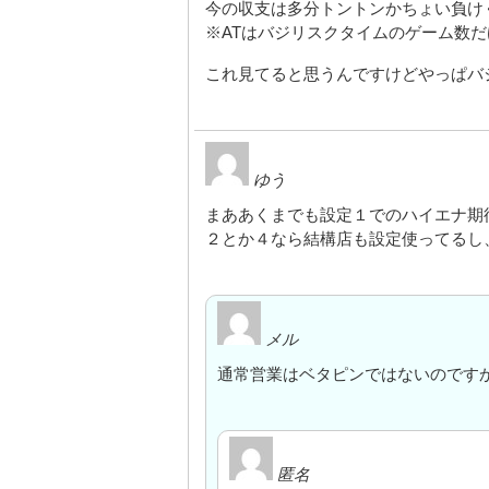
今の収支は多分トントンかちょい負け
※ATはバジリスクタイムのゲーム数
これ見てると思うんですけどやっぱバジ
ゆう
まああくまでも設定１でのハイエナ期
２とか４なら結構店も設定使ってるし
メル
通常営業はベタピンではないのです
匿名