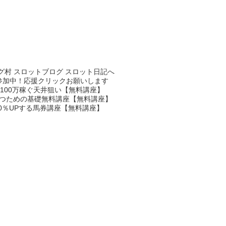
参加中！応援クリックお願いします
100万稼ぐ天井狙い【無料講座】
つための基礎無料講座【無料講座】
0％UPする馬券講座【無料講座】