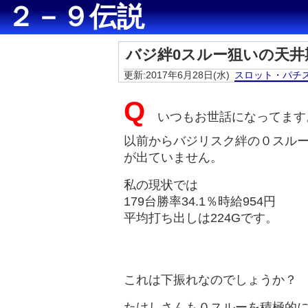
２－９伝説
バジ絆0スルー狙いの天井
更新:2017年6月28日(水)
スロット・パチ
Q
​いつもお世話になってます
以前からバジリスク絆の０スル
が出ていません。
私の現状では
179台勝率34.1％時給954円
平均打ち出しは224Gです。
これは下振れなのでしょうか？
たけしさんも０スルーを積極的