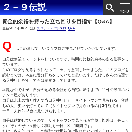
２－９伝説
資金的余裕を持った立ち回りを目指す【Q&A】
更新:2014年8月2日(土)
スロット・パチスロ
Q&A
Q
はじめまして、いつもブログ拝見させていただいています。
自分は兼業でスロットをしていますが、時間に比較的余裕のある仕事をし
ています。
このブログを見るようになって、天井を意識し始めました。このブログを
読むまでは、本当に養分打ちをしていたと思います。たけしさんの推奨す
る天井狙いを守って今は稼働をしています。
本題なのですが、自分の勤める会社から自宅に帰るまでに11件の等価のパ
チンコ屋があります。
自分は北上の旅と呼んで当日天井狙いと、サイトセブンで見られる、宵越
しの天井狙いを打っていて（サイトセブンで見られるのは3件程です）、
一日、大体2～3台は見つけられます。
自分は結婚しているので、サイトセブンで見られる宵越し以外は、チェッ
クに行くのが中々難しく稼動も一日、3～4時間です。
たけしさん的には、この稼動では期待値は取れないと考えられるでしょう