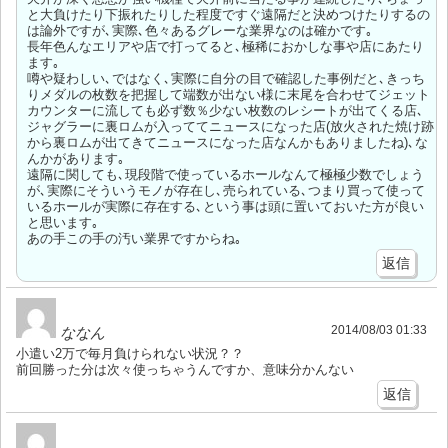
と大負けたり下振れたりした程度ですぐ遠隔だと決めつけたりするの
は論外ですが､実際､色々あるグレーな業界なのは確かです｡
長年色んなエリアや店で打ってると､極稀におかしな事や店にあたり
ます｡
噂や疑わしい､ではなく､実際に自分の目で確認した事例だと､きっち
りメダルの枚数を把握して端数が出ない様に末尾を合わせてジェット
カウンターに流しても必ず数％少ない枚数のレシートが出てくる店､
ジャグラーに裏ロムが入っててニュースになった店(放火された焼け跡
から裏ロムが出てきてニュースになった店なんかもありましたね)､な
んかがあります｡
遠隔に関しても､現段階で使っているホールなんて極極少数でしょう
が､実際にそういうモノが存在し､売られている､つまり買って使って
いるホールが実際に存在する､という事は頭に置いておいた方が良い
と思います｡
あの手この手の汚い業界ですからね｡
返信
2014/08/03 01:33
ななん
小遣い2万で毎月負けられない状況？？
前回勝った分は次々使っちゃうんですか、意味分かんない
返信