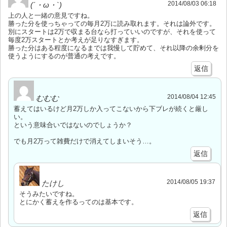
2014/08/03 06:18
(´・ω・`)
上の人と一緒の意見ですね。
勝った分を使っちゃっての毎月2万に読み取れます。それは論外です。
別にスタートは2万で収まる台なら打っていいのですが、それを使って
毎度2万スタートとか考えが足りなすぎます。
勝った分はある程度になるまでは我慢して貯めて、それ以降の余剰分を
使うようにするのが普通の考えです。
返信
2014/08/04 12:45
むむむ
蓄えてはいるけど月2万しか入ってこないから下ブレが続くと厳し
い。
という意味合いではないのでしょうか？
でも月2万って雑費だけで消えてしまいそう…。
返信
2014/08/05 19:37
たけし
そうみたいですね。
とにかく蓄えを作るってのは基本です。
返信