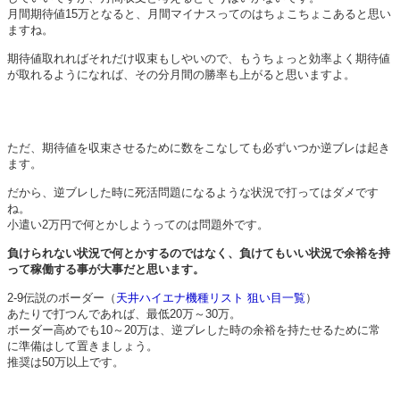
月間期待値15万となると、月間マイナスってのはちょこちょこあると思い
ますね。
期待値取れればそれだけ収束もしやいので、もうちょっと効率よく期待値
が取れるようになれば、その分月間の勝率も上がると思いますよ。
ただ、期待値を収束させるために数をこなしても必ずいつか逆ブレは起き
ます。
だから、逆ブレした時に死活問題になるような状況で打ってはダメです
ね。
小遣い2万円で何とかしようってのは問題外です。
負けられない状況で何とかするのではなく、負けてもいい状況で余裕を持
って稼働する事が大事だと思います。
2-9伝説のボーダー（
天井ハイエナ機種リスト 狙い目一覧
）
あたりで打つんであれば、最低20万～30万。
ボーダー高めでも10～20万は、逆ブレした時の余裕を持たせるために常
に準備はして置きましょう。
推奨は50万以上です。