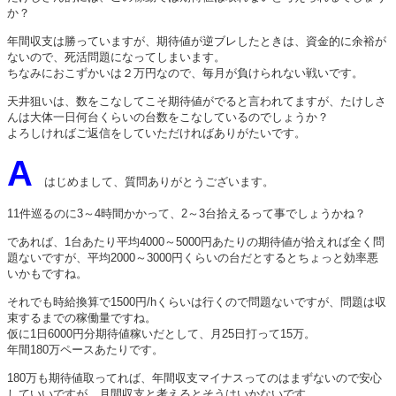
か？
年間収支は勝っていますが、期待値が逆ブレしたときは、資金的に余裕が
ないので、死活問題になってしまいます。
ちなみにおこずかいは２万円なので、毎月が負けられない戦いです。
天井狙いは、数をこなしてこそ期待値がでると言われてますが、たけしさ
んは大体一日何台くらいの台数をこなしているのでしょうか？
よろしければご返信をしていただければありがたいです。
A
はじめまして、質問ありがとうございます。
11件巡るのに3～4時間かかって、2～3台拾えるって事でしょうかね？
であれば、1台あたり平均4000～5000円あたりの期待値が拾えれば全く問
題ないですが、平均2000～3000円くらいの台だとするとちょっと効率悪
いかもですね。
それでも時給換算で1500円/hくらいは行くので問題ないですが、問題は収
束するまでの稼働量ですね。
仮に1日6000円分期待値稼いだとして、月25日打って15万。
年間180万ペースあたりです。
180万も期待値取ってれば、年間収支マイナスってのはまずないので安心
していいですが、月間収支と考えるとそうはいかないです。