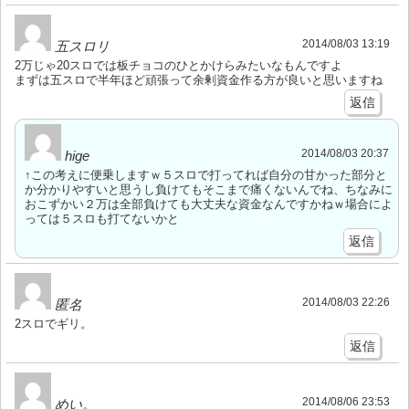
2014/08/03 13:19
五スロリ
2万じゃ20スロでは板チョコのひとかけらみたいなもんですよ
まずは五スロで半年ほど頑張って余剰資金作る方が良いと思いますね
返信
2014/08/03 20:37
hige
↑この考えに便乗しますｗ５スロで打ってれば自分の甘かった部分と
か分かりやすいと思うし負けてもそこまで痛くないんでね、ちなみに
おこずかい２万は全部負けても大丈夫な資金なんですかねｗ場合によ
っては５スロも打てないかと
返信
2014/08/03 22:26
匿名
2スロでギリ。
返信
2014/08/06 23:53
めい。