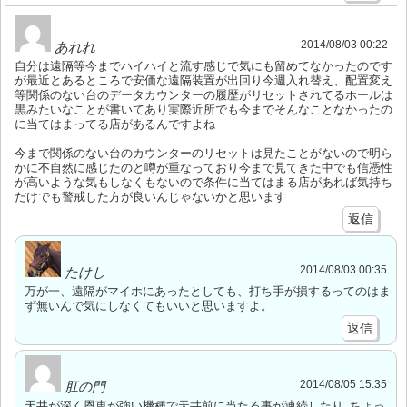
2014/08/03 00:22
あれれ
自分は遠隔等今までハイハイと流す感じで気にも留めてなかったのです
が最近とあるところで安価な遠隔装置が出回り今週入れ替え、配置変え
等関係のない台のデータカウンターの履歴がリセットされてるホールは
黒みたいなことが書いてあり実際近所でも今までそんなことなかったの
に当てはまってる店があるんですよね
今まで関係のない台のカウンターのリセットは見たことがないので明ら
かに不自然に感じたのと噂が重なっており今まで見てきた中でも信憑性
が高いような気もしなくもないので条件に当てはまる店があれば気持ち
だけでも警戒した方が良いんじゃないかと思います
返信
2014/08/03 00:35
たけし
万が一、遠隔がマイホにあったとしても、打ち手が損するってのはま
ず無いんで気にしなくてもいいと思いますよ。
返信
2014/08/05 15:35
肛の門
天井が深く恩恵が強い機種で天井前に当たる事が連続したり､ちょっ