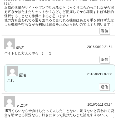
けど…
近隣の店舗がサイトセブンで見れるならじっくりにらめっこしながら据
え置きかはたまたリセットか？などなど把握してから稼働すれば比較的
怪我することなく稼働出来ると思います！
他の方も言われてる通り荒れると言われる機種はあまり手を付けず安定
した機種を打ちながら初めは資金をためたら良いのでは？と思います！
返信
2016/06/10 21:54
匿名
バイトした方ええやろ…(~_~;)
返信
2016/06/12 07:00
匿名
これ
返信
2016/06/11 03:34
トニオ
15万くらいなら全負けしたって大したことない。足りないと言われて資
金を増やせる状況なら、好きにやって負けたらまた補充すりゃいい。