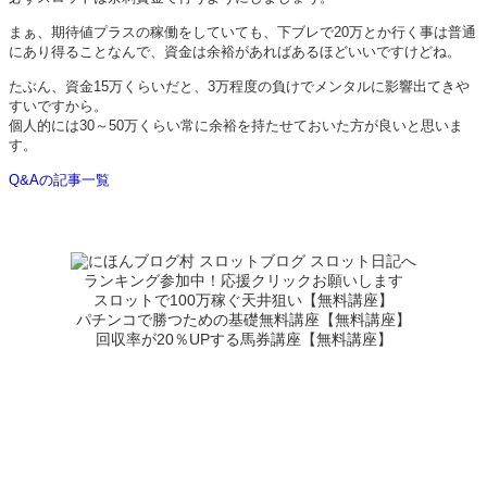
まぁ、期待値プラスの稼働をしていても、下ブレで20万とか行く事は普通
にあり得ることなんで、資金は余裕があればあるほどいいですけどね。
たぶん、資金15万くらいだと、3万程度の負けでメンタルに影響出てきや
すいですから。
個人的には30～50万くらい常に余裕を持たせておいた方が良いと思いま
す。
Q&Aの記事一覧
ランキング参加中！応援クリックお願いします
スロットで100万稼ぐ天井狙い【無料講座】
パチンコで勝つための基礎無料講座【無料講座】
回収率が20％UPする馬券講座【無料講座】