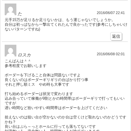
2016/06/07 22:41
た
元手15万が足りるか足りないかは、もう運じゃないでしょうか。
自分は初っぱなから一撃出てくれたんで良かったです(参考にしちゃいけ
ないパターンですね)
返信
2016/06/08 02:01
ロスカ
こんばんは＾＾
参考程度でお願いします
ボーダーを下げること自体は問題ないですよ
良くないのはボーダーギリギリの台ばかり打つ事
それと押し順ミス やめ時も大事です
打ち始めるボーダーは状況で変わります
込み合っていて稼働が9割とかの時間帯はボーダーギリで打ってもいい
ですが
遅い時間など拾いやすい時間帯はボーダーを上げてください
拾えないのは狙い台が空かないのか台は空くけど取れないのかどうです
かね？
良い台はぷら～っとホールに行っても落ちてないです