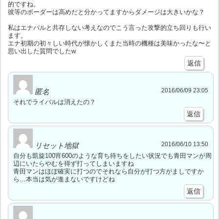
的ですね。
彼等のボーダーは高めだと分かってますからダメージは大きいかな？
私はエナバルと共存しない考えなのでこう言った攻撃的立ち回りも行い
ます。
エナ初期の初々しい時代が懐かしくまた当時の機種は美味かったな〜と
思い出した質問でしたw
返信
2016/06/09 23:05
匿名
それでライバルは消えたの？
返信
2016/06/10 13:50
リセット地獄
自分も凱旋100宵600のような育ち待ちをしたい状況でも青田マンが周
辺にいたらやむを得ず打ってしまいますね
青田マンはほぼ確実に打つのでそれなら自分が打つ方がましですか
ら…本当は気が進まないですけどね
返信