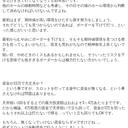
を上げすぎて打てなくなっても効率悪いです。
他のホールの移動時間なども考慮し、その日その場のホール環境から判断
して決めなければいけないんですよね。
最初はまず、期待値が高い環境をひたすら探す努力をしましょう。
それでどうしても見つからないのであれば、ボーダーを下げて打つ…とい
った感じがいいと思います。
最初からむやみにボーダーを下げると、そもそも期待値環境を見つける努
力を怠ってしまいがちだし、収支も荒れがちなので精神衛生上良くないで
す。
狙い目、やめどきのミスもあるかもしれませんし、そういったリスクを下
げる意味でも低すぎるボーダーからは極力打たない方がいいでしょう。
資金が15万で大丈夫か？
…という事ですが、スロットを打ってる途中に資金が無くなる…という事
さえなければ問題はありません。
天井狙い1回をする上での最大投資額はおおよそ3～4万あたりまでです。
だから極論、4万程度の資金で天井狙いで立ち回って、資金が3万を切った
らもうそれ以上は打たないで帰る…っていう立ち回りでもOKです。
もちろん、無くなっていけない資金ならダメですけどね…。
必ずスロットは余剰資金で行うようにしましょう。