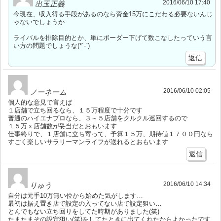
2016/06/10 17:40
出玉正義
今現在、収入得る手段があるのなら資金15万にこだわる必要ないんじ
ゃないでしょうか
ライバルを排除目的とか、単にボーダー下げて数こなしたっていう言
い方の問題でしょうな(*´-`)
返信
2016/06/10 02:05
ノーネーム
個人的な意見で言えば
１店舗で立ち回るなら、１５万程度で十分です
普通のハイエナプロなら、３～５店舗をクルクル巡回するので
１５万ｘ店舗数が妥当だとおもいます
仕事終りで、１店舗に立ち寄って、予算１５万、期待値１７００円なら
すごく楽しいサラリーマンライフが送れるとおもいます
返信
2016/06/10 14:34
りゅう
自分は元手10万無い位から始めた気がします…
最初は据え置き店で設定の入ってない店で設定狙い…
とんでもない立ち回りをしてた時期がありました(笑)
たまたまその設定狙い(笑)をしてたときに出てくれたからよかったです