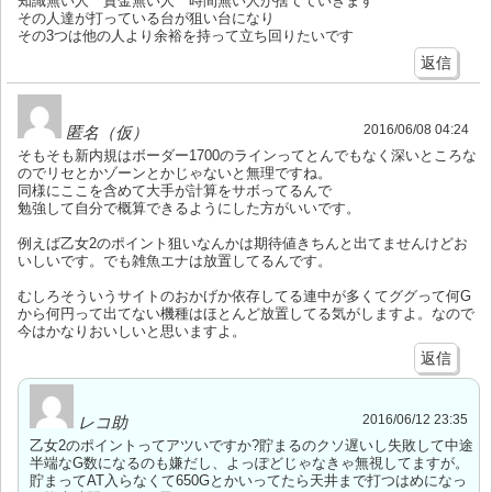
知識無い人 資金無い人 時間無い人が捨てていきます
その人達が打っている台が狙い台になり
その3つは他の人より余裕を持って立ち回りたいです
返信
2016/06/08 04:24
匿名（仮）
そもそも新内規はボーダー1700のラインってとんでもなく深いところな
のでリセとかゾーンとかじゃないと無理ですね。
同様にここを含めて大手が計算をサボってるんで
勉強して自分で概算できるようにした方がいいです。
例えば乙女2のポイント狙いなんかは期待値きちんと出てませんけどお
いしいです。でも雑魚エナは放置してるんです。
むしろそういうサイトのおかげか依存してる連中が多くてググって何G
から何円って出てない機種はほとんど放置してる気がしますよ。なので
今はかなりおいしいと思いますよ。
返信
2016/06/12 23:35
レコ助
乙女2のポイントってアツいですか?貯まるのクソ遅いし失敗して中途
半端なG数になるのも嫌だし、よっぽどじゃなきゃ無視してますが。
貯まってAT入らなくて650Gとかいってたら天井まで打つはめになっ