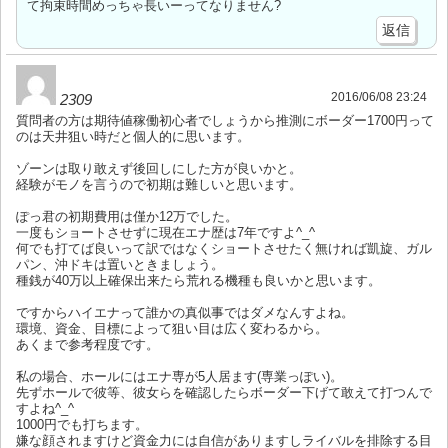
て拘束時間めっちゃ長いーってなりません?
返信
2016/06/08 23:24
2309
質問者の方は期待値稼働初心者でしょうから推測にボーダー1700円って
のは天井狙い時だと個人的に思います。
ゾーンは取り敢えず後回しにした方が良いかと。
経験がモノを言うので初期は難しいと思います。
ぽっ君の初期費用は僅か12万でした。
一度もショートさせずに現在エナ歴は7年ですよ^_^
何でも打てば良いって訳ではなくショートさせたく無ければ凱旋、ガル
パン、沖ドキは置いときましょう。
種銭が40万以上確保出来たら荒れる機種も良いかと思います。
ですからハイエナって誰かの真似事ではダメなんすよね。
環境、資金、目標によって狙い目は広く変わるから。
あくまで参考程度です。
私の場合、ホールにはエナ専が5人居ます(専業っぽい)。
先ずホールで彼等、彼女らを確認したらボーダー下げて敢えて打つんで
すよね^_^
1000円でも打ちます。
嫌な顔されますけど資金力には自信がありますしライバルを排除する目