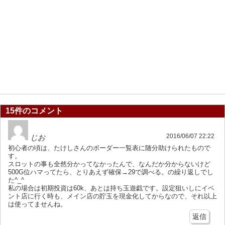
15件のコメント
2016/06/07 22:22
じお
初心者の頃は、たけしさんのボーダー一覧表に随分助けられたもので
す。
スロットの事も全然分かってなかったんで、なんだか分からないけど
500G位ハマってたら、とりあえず確保→29で調べる。の繰り返しでし
た^_^
私の場合は初期投資は60k、あとは持ち玉遊戯です。設定狙いしにイベ
ント店に行く時も、メイン店の貯玉を現金化してからなので、それ以上
は使ってませんね。
返信