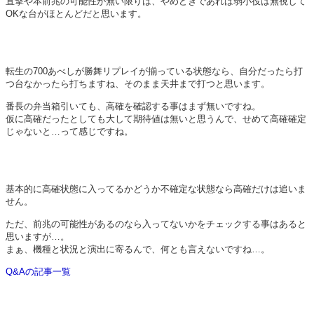
直撃や本前兆の可能性が無い限りは、やめどきであれば弱小役は無視して
OKな台がほとんどだと思います。
転生の700あべしが勝舞リプレイが揃っている状態なら、自分だったら打
つ台なかったら打ちますね、そのまま天井まで打つと思います。
番長の弁当箱引いても、高確を確認する事はまず無いですね。
仮に高確だったとしても大して期待値は無いと思うんで、せめて高確確定
じゃないと…って感じですね。
基本的に高確状態に入ってるかどうか不確定な状態なら高確だけは追いま
せん。
ただ、前兆の可能性があるのなら入ってないかをチェックする事はあると
思いますが…。
まぁ、機種と状況と演出に寄るんで、何とも言えないですね…。
Q&Aの記事一覧