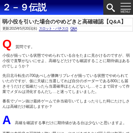
２－９伝説
弱小役を引いた場合のやめどきと高確確認【Q&A】
更新:2015年5月20日(水)
スロット・パチスロ
Q&A
Q
質問です。
小役が揃っている状態でやめられている台をたまに見かけるのですが、弱
小役で直撃がないにせよ、高確などだけでも確認することに期待値はある
のでしょうか？
先日北斗転生の700あべしが勝舞リプレイが揃っている状態でやめられて
いたのですが、仮に天破に当選してれば自分のボーダーである800にも届
きそうだけど低確だったら当選確率ほとんどないし…そこまで回すって作
業でメダルは消化するんだし…と迷ってしまいました。
番長でゾーン抜け最終ゲームで弁当箱引いてしまったりした時にたけしさ
んは高確だけ確認しますか？
A
高確を確認する事だけに期待値がある台は少ないと思いますよ。