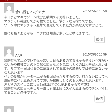
2015/05/20 13:50
食い残しハイエナ
今日まどマギでゾーン抜けた瞬間スイカ拾いました。
マジチャレ確認してから捨てました。弱チェなら捨てですね。
ゾーン中にマジチャレ直撃で否定してくれた方が楽なんですけどね。
他にも色々あるから、エナには知識が多いほど喰えますね。
返信
2015/05/20 15:59
ぴざ
変則打ちで止めでレア役っぽい出目もあるので普段からそういう方がい
ないかや機種ごとの不自然な出目などを気にしとくのは大事だと思いま
す。リプで一回回せるのに放置されてる北斗の勝舞リプは特に危ないか
なと思います
ペナの影響がボーダー上がる要因だったりするので、打たないにしても
巡回時にペナ止めされてて無いか把握しとくのも大事だと思います。
沖どきのスイカこぼし目1回転回すのは夢あるかもです(笑)
変則打ちの出目もチェリー溢しも左上段にスイカ止まるのでテンパイし
てることが条件ですね
返信