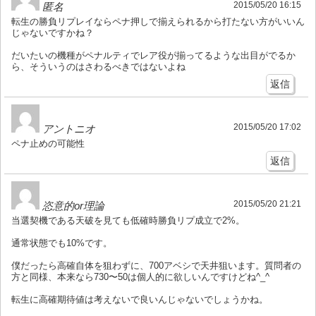
2015/05/20 16:15
匿名
転生の勝負リプレイならペナ押しで揃えられるから打たない方がいいん
じゃないですかね？
だいたいの機種がペナルティでレア役が揃ってるような出目がでるか
ら、そういうのはさわるべきではないよね
返信
2015/05/20 17:02
アントニオ
ペナ止めの可能性
返信
2015/05/20 21:21
恣意的or理論
当選契機である天破を見ても低確時勝負リプ成立で2%。
通常状態でも10%です。
僕だったら高確自体を狙わずに、700アベシで天井狙います。質問者の
方と同様、本来なら730〜50は個人的に欲しいんですけどね^_^
転生に高確期待値は考えないで良いんじゃないでしょうかね。