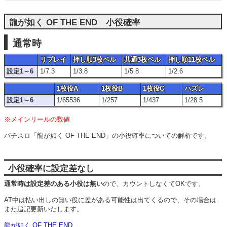
龍が如く OF THE END 小役確率
通常時
リプレイ
押し順3枚ベル
共通3枚ベル
押し順11枚ベル
設定1～6
1/7.3
1/3.8
1/5.8
1/2.6
1枚役A
1枚役B
1枚役C
ハズレ
設定1～6
1/65536
1/257
1/437
1/28.5
※メインリールの数値
パチスロ「龍が如く OF THE END」の小役確率についての解析です。
小役確率に設定差なし
通常時は設定差のある小役は無い
ので、カウントしなくてOKです。
AT中は払い出しの無い役に差がある可能性は出てくるので、その場合は
また追記更新いたします。
龍が如く OF THE END