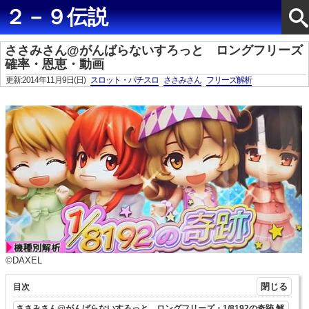
２－９伝説
ささみさん@がんばらないすろっと ロングフリーズ
確率・恩恵・動画
更新:2014年11月9日(日)
スロット・パチスロ
ささみさん
フリーズ解析
©DAXEL
目次
ささみさん@がんばらないすろっと ロングフリーズ・1/8192の奇跡 解