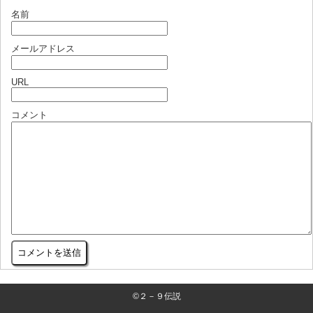
名前
メールアドレス
URL
コメント
©２－９伝説