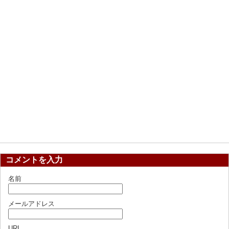
コメントを入力
名前
メールアドレス
URL