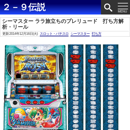
２－９伝説
シーマスター ララ旅立ちのプレリュード 打ち方解
析・リール
更新:2014年12月16日(火)
スロット・パチスロ
シーマスター
打ち方