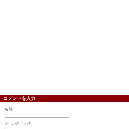
コメントを入力
名前
メールアドレス