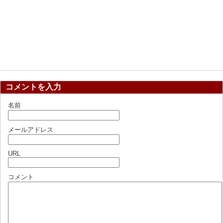
コメントを入力
名前
メールアドレス
URL
コメント