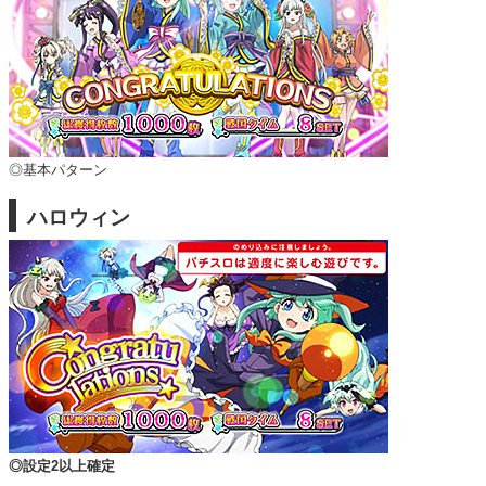
◎基本パターン
ハロウィン
◎設定2以上確定