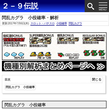
２－９伝説
閃乱カグラ 小役確率・解析
更新:2017年7月6日(木)
スロット・パチスロ
小役確率
閃乱カグラ
目次
閃乱カグラ 小役確率
閃乱カグラ 小役確率