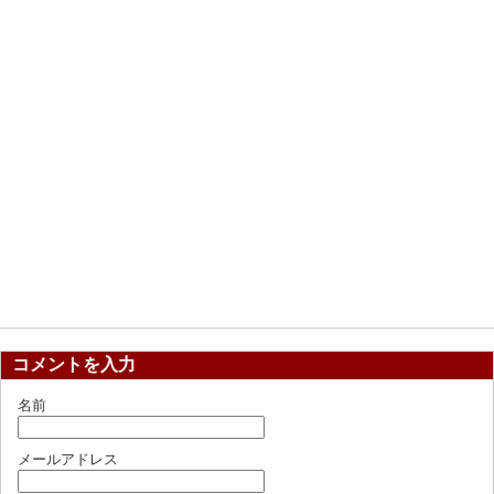
コメントを入力
名前
メールアドレス