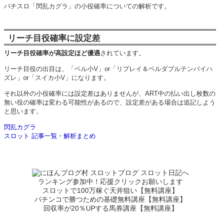
パチスロ「閃乱カグラ」の小役確率についての解析です。
リーチ目役確率に設定差
リーチ目役確率が高設定ほど優遇
されています。
リーチ目役の出目は、「ベル小V」or「リプレイ＆ベルダブルテンパイハ
ズレ」or「スイカ小V」になります。
それ以外の小役確率には設定差はありませんが、ART中の払い出し枚数の
無い役の確率は変わる可能性があるので、設定差がある場合は追記しよう
と思います。
閃乱カグラ
スロット 記事一覧・解析まとめ
ランキング参加中！応援クリックお願いします
スロットで100万稼ぐ天井狙い【無料講座】
パチンコで勝つための基礎無料講座【無料講座】
回収率が20％UPする馬券講座【無料講座】