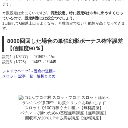
ます。
奇数設定は出にくいですが、
偶数設定、特に設定6は非常に出やすくなっ
ているので、設定判別には役立つでしょう。
1日回して6回以上出るようなら、奇数設定でない可能性が高くなってきま
す。
8000回回した場合の単独幻影ボーナス確率誤差
【信頼度90％】
設定1（1/3277） 1/1597～1/∞
設定6（1/728） 1/487～1/1445
シャドウハーツ2～運命の道標～
スロット 記事一覧・解析まとめ
ランキング参加中！応援クリックお願いします
スロットで100万稼ぐ天井狙い【無料講座】
パチンコで勝つための基礎無料講座【無料講座】
回収率が20％UPする馬券講座【無料講座】