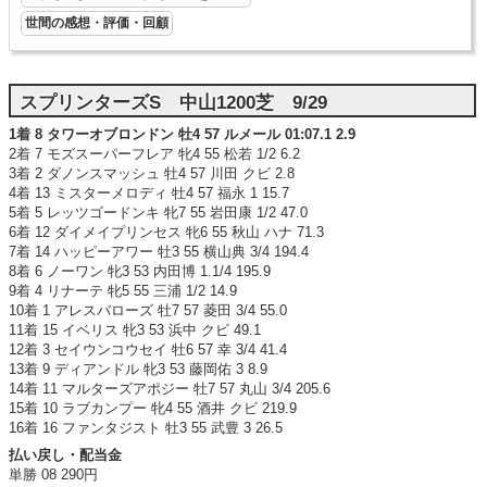
世間の感想・評価・回顧
スプリンターズS 中山1200芝 9/29
1着 8 タワーオブロンドン 牡4 57 ルメール 01:07.1 2.9
2着 7 モズスーパーフレア 牝4 55 松若 1/2 6.2
3着 2 ダノンスマッシュ 牡4 57 川田 クビ 2.8
4着 13 ミスターメロディ 牡4 57 福永 1 15.7
5着 5 レッツゴードンキ 牝7 55 岩田康 1/2 47.0
6着 12 ダイメイプリンセス 牝6 55 秋山 ハナ 71.3
7着 14 ハッピーアワー 牡3 55 横山典 3/4 194.4
8着 6 ノーワン 牝3 53 内田博 1.1/4 195.9
9着 4 リナーテ 牝5 55 三浦 1/2 14.9
10着 1 アレスバローズ 牡7 57 菱田 3/4 55.0
11着 15 イベリス 牝3 53 浜中 クビ 49.1
12着 3 セイウンコウセイ 牡6 57 幸 3/4 41.4
13着 9 ディアンドル 牝3 53 藤岡佑 3 8.9
14着 11 マルターズアポジー 牡7 57 丸山 3/4 205.6
15着 10 ラブカンプー 牝4 55 酒井 クビ 219.9
16着 16 ファンタジスト 牡3 55 武豊 3 26.5
払い戻し・配当金
単勝 08 290円