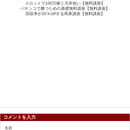
スロットで100万稼ぐ天井狙い【無料講座】
パチンコで勝つための基礎無料講座【無料講座】
回収率が20％UPする馬券講座【無料講座】
コメントを入力
名前