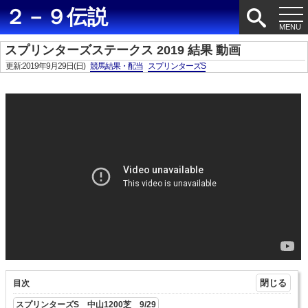
２－９伝説
スプリンターズステークス 2019 結果 動画
更新:2019年9月29日(日)
競馬結果・配当
スプリンターズS
目次
スプリンターズS 中山1200芝 9/29