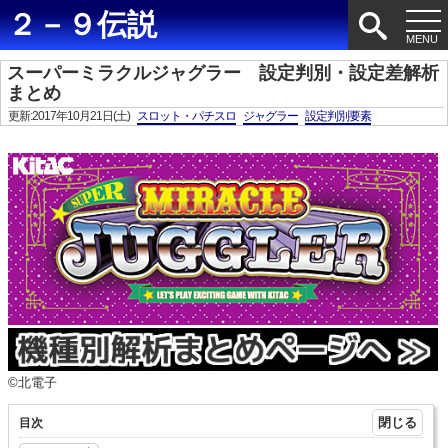
２－９伝説
スーパーミラクルジャグラー 設定判別・設定差解析
まとめ
更新:2017年10月21日(土)
スロット・パチスロ
ジャグラー
設定判別要素
©北電子
目次