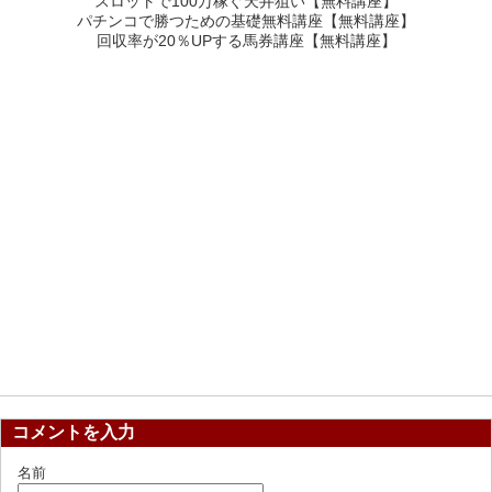
スロットで100万稼ぐ天井狙い【無料講座】
パチンコで勝つための基礎無料講座【無料講座】
回収率が20％UPする馬券講座【無料講座】
コメントを入力
名前