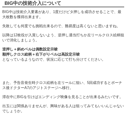
BIG中の技術介入について
BIG中は技術介入要素があり、1度だけビタ押しを成功させることで、最
大枚数を獲得出来ます。
失敗しても何度でも挑戦出来るので、難易度は高くないと思いますね。
以降は12枚役が入賞しないよう、逆押し適当打ちか左リールクロス絵柄狙
いで消化しましょう。
逆押し＋斜めベルは偶数設定示唆
順押しクロス絵柄＋右下がりベルは高設定示唆
となっているようなので、状況に応じて打ち分けてください。
また、予告音発生時クロス絵柄を左リールに狙い、5回成功するとボーナ
ス後ドクターA7のアジトステージへ移行。
滞在中にBIGを引けばエンディング映像を見ることが出来るみたいです。
出玉には関係ありませんが、興味がある人は狙ってみてもいいんじゃない
でしょうか。