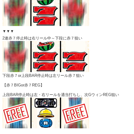
▼▼▼
2連赤７停止時は右リール中～下段に赤７狙い
下段赤７or上段BAR停止時は左リール赤７狙い
【
赤７BIGor赤７REG
】
上段BAR停止時は左・右リールを適当打ちし、次GウィンREG狙い