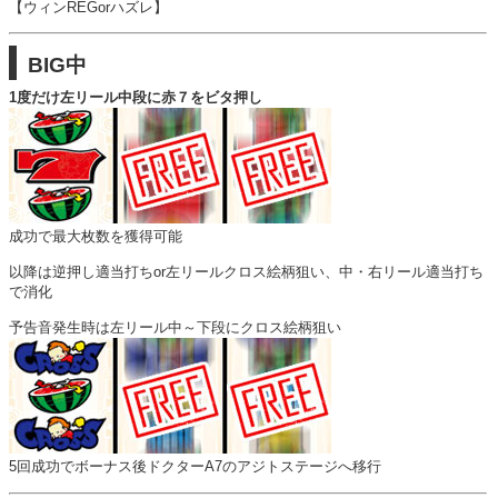
【
ウィンREGorハズレ
】
BIG中
1度だけ左リール中段に赤７をビタ押し
成功で最大枚数を獲得可能
以降は逆押し適当打ちor左リールクロス絵柄狙い、中・右リール適当打ち
で消化
予告音発生時は左リール中～下段にクロス絵柄狙い
5回成功でボーナス後ドクターA7のアジトステージへ移行