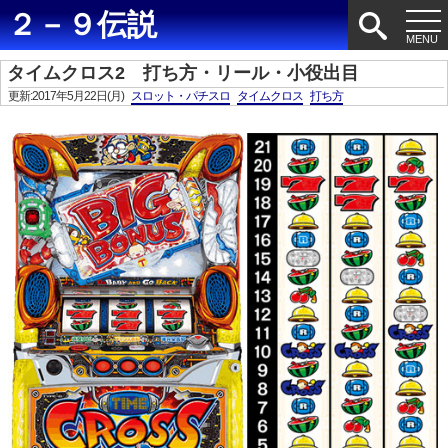
２－９伝説
タイムクロス2 打ち方・リール・小役出目
更新:2017年5月22日(月)
スロット・パチスロ
タイムクロス
打ち方