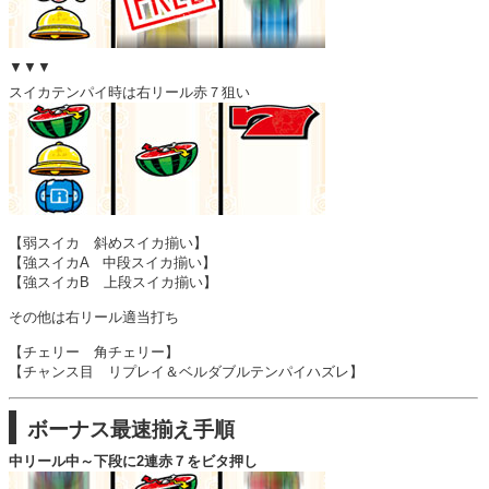
▼▼▼
スイカテンパイ時は右リール赤７狙い
【
弱スイカ
斜めスイカ揃い】
【
強スイカA
中段スイカ揃い】
【
強スイカB
上段スイカ揃い】
その他は右リール適当打ち
【
チェリー
角チェリー】
【
チャンス目
リプレイ＆ベルダブルテンパイハズレ】
ボーナス最速揃え手順
中リール中～下段に2連赤７をビタ押し