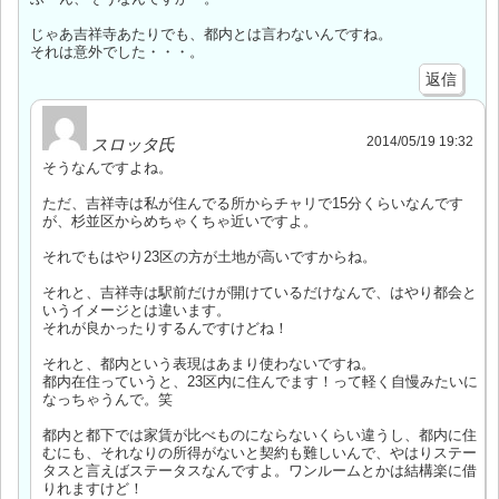
じゃあ吉祥寺あたりでも、都内とは言わないんですね。
それは意外でした・・・。
返信
2014/05/19 19:32
スロッタ氏
そうなんですよね。
ただ、吉祥寺は私が住んでる所からチャリで15分くらいなんです
が、杉並区からめちゃくちゃ近いですよ。
それでもはやり23区の方が土地が高いですからね。
それと、吉祥寺は駅前だけが開けているだけなんで、はやり都会と
いうイメージとは違います。
それが良かったりするんですけどね！
それと、都内という表現はあまり使わないですね。
都内在住っていうと、23区内に住んでます！って軽く自慢みたいに
なっちゃうんで。笑
都内と都下では家賃が比べものにならないくらい違うし、都内に住
むにも、それなりの所得がないと契約も難しいんで、やはりステー
タスと言えばステータスなんですよ。ワンルームとかは結構楽に借
りれますけど！