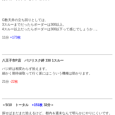
G数天井の立ち回りとしては、
3スルーまでだったらボーダーは300以上。
4スルー以上だったらボーダーは300以下って感じでしょうか…。
11分
+173枚
八王子市P店 バジリスク絆 330 1スルー
バジ絆は相変わらず拾えます。
細かく期待値取って行く派にはこういう機種は助かります。
21分
-22枚
＜5/10 トータル
+151枚
32分＞
探せばまだまだ拾えるけど、都内＆週末なんで明らかにやりにくいです。