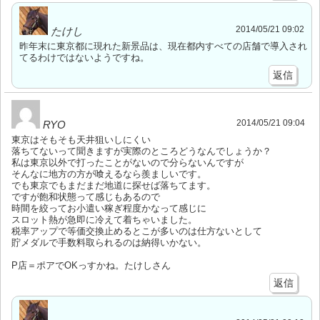
2014/05/21 09:02
たけし
昨年末に東京都に現れた新景品は、現在都内すべての店舗で導入され
てるわけではないようですね。
返信
2014/05/21 09:04
RYO
東京はそもそも天井狙いしにくい
落ちてないって聞きますが実際のところどうなんでしょうか？
私は東京以外で打ったことがないので分らないんですが
そんなに地方の方が喰えるなら羨ましいです。
でも東京でもまだまだ地道に探せば落ちてます。
ですが飽和状態って感じもあるので
時間を絞ってお小遣い稼ぎ程度かなって感じに
スロット熱が急即に冷えて着ちゃいました。
税率アップで等価交換止めるとこが多いのは仕方ないとして
貯メダルで手数料取られるのは納得いかない。
P店＝ポアでOKっすかね。たけしさん
返信