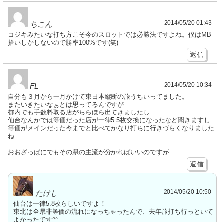
2014/05/20 01:43
ちこん
コジキみたいな打ち方こそ今のスロットでは必勝法ですよね。僕はMB
拾いしかしないので勝率100%です(笑)
返信
2014/05/20 10:34
FL
自分も３月から一月かけて東日本縦断の旅うちいってました。
またいきたいなぁとは思ってるんですが
都内でも手数料取る店がちらほら出てきましたし
仙台なんかでは等価だった店が一律5.5枚交換になったなど聞きますし
等価がメインだった今までと比べてかなり打ちに行きづらくなりました
ね…
おおざっぱにでもその県の主流が分かればいいのですが…
返信
2014/05/20 10:50
たけし
仙台は一律5.8枚らしいですよ！
東北は全県非等価の流れになっちゃったんで、去年旅打ち行っといて
よかったです^^