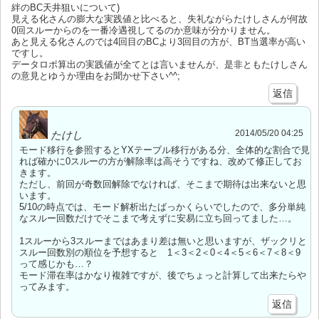
絆のBC天井狙いについて)
見える化さんの膨大な実践値と比べると、失礼ながらたけしさんが何故
0回スルーからのを一番冷遇視してるのか意味が分かりません。
あと見える化さんのでは4回目のBCより3回目の方が、BT当選率が高い
ですし。
データロボ算出の実践値が全てとは言いませんが、是非ともたけしさん
の意見とゆうか理由をお聞かせ下さい^^;
返信
2014/05/20 04:25
たけし
モード移行を参照するとYXテーブル移行がある分、全体的な割合で見
れば確かに0スルーの方が解除率は高そうですね、改めて修正してお
きます。
ただし、前回が奇数回解除でなければ、そこまで期待は出来ないと思
います。
5/10の時点では、モード解析出たばっかくらいでしたので、多分単純
なスルー回数だけでそこまで考えずに安易に立ち回ってました…。
1スルーから3スルーまではあまり差は無いと思いますが、ザックリと
スルー回数別の順位を予想すると 1＜3＜2＜0＜4＜5＜6＜7＜8＜9
って感じかも…？
モード滞在率はかなり複雑ですが、後でちょっと計算して出来たらや
ってみます。
返信