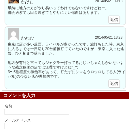
2014/05/21 09:13
たけし
単純に地方の方がやり易いってわけでもないですけどねー。
都会過ぎても田舎過ぎてもやりにくい傾向はあります。
返信
2014/05/21 13:28
むむむ
東京は店が多い反面、ライバルが多かったです。旅打ちした時、東京
に入るまでは一日辺り20台前後打てていたのですが、東京に入った途
端、ひと桁まで落ちました。
地方が有利と言ってもジャグラー打ってるおじいちゃんしかいないよ
うな残念稼働の店では無理ですけどね^_^;
3〜5割程度の稼働率があって、打たずにシマをウロウロしてる人(ライ
バル)の少ない店が理想的です。
返信
コメントを入力
名前
メールアドレス