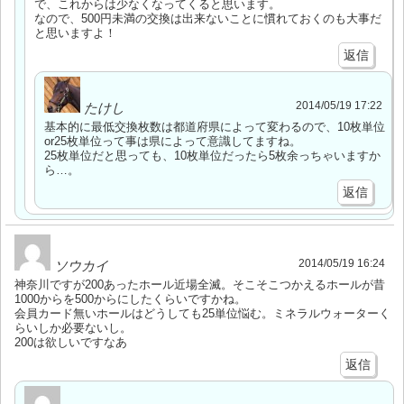
で、これからは少なくなってくると思います。
なので、500円未満の交換は出来ないことに慣れておくのも大事だ
と思いますよ！
返信
2014/05/19 17:22
たけし
基本的に最低交換枚数は都道府県によって変わるので、10枚単位
or25枚単位って事は県によって意識してますね。
25枚単位だと思っても、10枚単位だったら5枚余っちゃいますか
ら…。
返信
2014/05/19 16:24
ソウカイ
神奈川ですが200あったホール近場全滅。そこそこつかえるホールが昔
1000からを500からにしたくらいですかね。
会員カード無いホールはどうしても25単位悩む。ミネラルウォーターく
らいしか必要ないし。
200は欲しいですなあ
返信