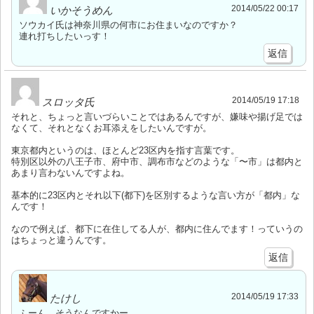
2014/05/22 00:17
いかそうめん
ソウカイ氏は神奈川県の何市にお住まいなのですか？
連れ打ちしたいっす！
返信
2014/05/19 17:18
スロッタ氏
それと、ちょっと言いづらいことではあるんですが、嫌味や揚げ足では
なくて、それとなくお耳添えをしたいんですが。
東京都内というのは、ほとんど23区内を指す言葉です。
特別区以外の八王子市、府中市、調布市などのような「〜市」は都内と
あまり言わないんですよね。
基本的に23区内とそれ以下(都下)を区別するような言い方が「都内」な
んです！
なので例えば、都下に在住してる人が、都内に住んでます！っていうの
はちょっと違うんです。
返信
2014/05/19 17:33
たけし
ふーん、そうなんですかー。