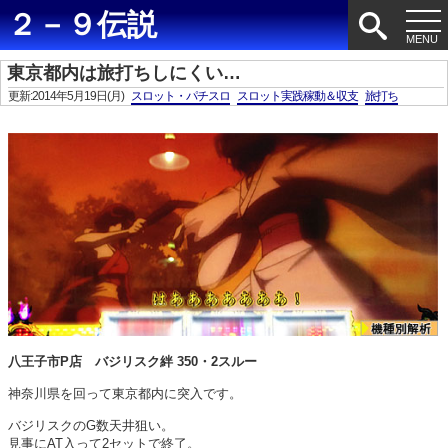
２－９伝説
東京都内は旅打ちしにくい…
更新:2014年5月19日(月)
スロット・パチスロ
スロット実践稼動＆収支
旅打ち
八王子市P店 バジリスク絆 350・2スルー
神奈川県を回って東京都内に突入です。
バジリスクのG数天井狙い。
見事にAT入って2セットで終了。