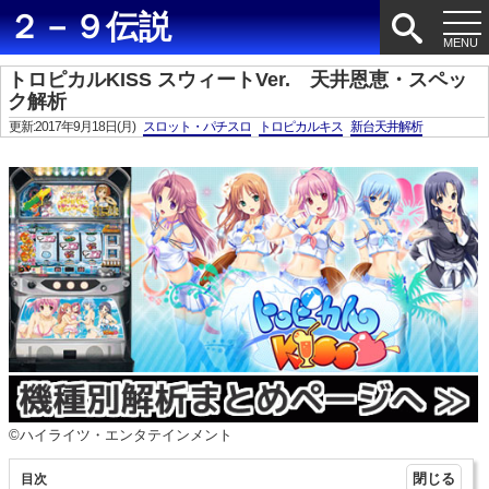
２－９伝説
トロピカルKISS スウィートVer. 天井恩恵・スペッ
ク解析
更新:2017年9月18日(月)
スロット・パチスロ
トロピカルキス
新台天井解析
©ハイライツ・エンタテインメント
目次