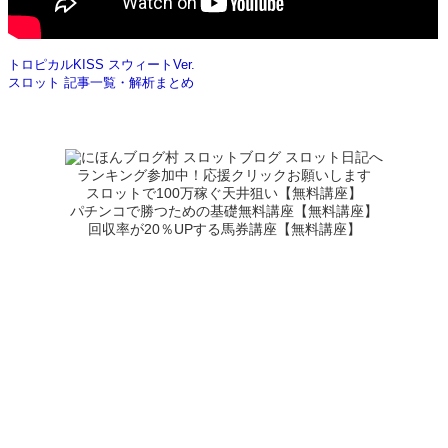
トロピカルKISS スウィートVer.
スロット 記事一覧・解析まとめ
ランキング参加中！応援クリックお願いします
スロットで100万稼ぐ天井狙い【無料講座】
パチンコで勝つための基礎無料講座【無料講座】
回収率が20％UPする馬券講座【無料講座】