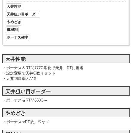
天井性能
天井狙い目ボーダー
やめどき
機械割
ボーナス確率
天井性能
・ボーナス＆RT間777G消化で天井、RTに当選
・設定変更で天井G数リセット
・天井到達率0.77％
天井狙い目ボーダー
・ボーナス＆RT間650G～
やめどき
・ボーナスorRT後、即ヤメ