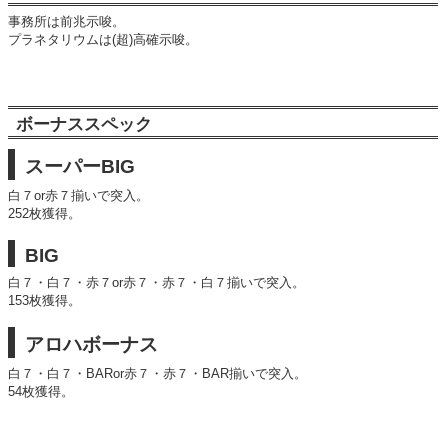
事務所は前兆示唆。
プラネタリウムは(超)高確示唆。
ボーナススペック
スーパーBIG
白７or赤７揃いで突入。
252枚獲得。
BIG
白７・白７・赤７or赤７・赤７・白７揃いで突入。
153枚獲得。
アロハボーナス
白７・白７・BARor赤７・赤７・BAR揃いで突入。
54枚獲得。