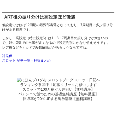
ART後の振り分けは高設定ほど優遇
低設定ではほぼ12周期の最深部当選となっており、7周期目に多少振り分
けがある程度です。
しかし、高設定（特に設定6）は1・3・7周期目の振り分けが大きいの
で、浅いG数での当選が多くなるので設定判別にかなり使えそうです。
レア役などを引かずのG数解除ががあるようならですね。
討鬼伝
スロット 記事一覧・解析まとめ
ランキング参加中！応援クリックお願いします
スロットで100万稼ぐ天井狙い【無料講座】
パチンコで勝つための基礎無料講座【無料講座】
回収率が20％UPする馬券講座【無料講座】