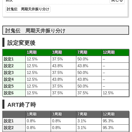
討鬼伝 周期天井振り分け
討鬼伝 周期天井振り分け
設定変更後
1周期
3周期
7周期
12周期
設定1
12.5%
37.5%
50.0%
–
設定2
12.5%
43.8%
43.8%
–
設定3
12.5%
37.5%
50.0%
–
設定4
12.5%
43.8%
43.8%
–
設定5
12.5%
37.5%
50.0%
–
設定6
12.5%
37.5%
37.5%
12.5%
ART終了時
1周期
3周期
7周期
12周期
設定1
0.8%
0.8%
3.1%
95.3%
設定2
0.8%
0.8%
3.1%
95.3%