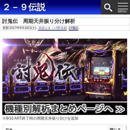
２－９伝説
討鬼伝 周期天井振り分け解析
更新:2017年9月16日(土)
スロット・パチスロ
討鬼伝
※9/16 ART終了時の周期天井振り分けを追加
目次