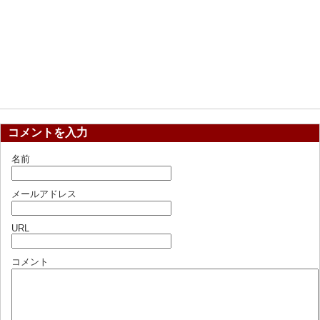
コメントを入力
名前
メールアドレス
URL
コメント