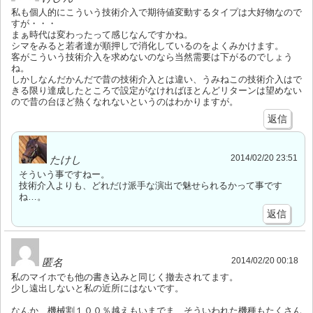
私も個人的にこういう技術介入で期待値変動するタイプは大好物なので
すが・・・
まぁ時代は変わったって感じなんですかね。
シマをみると若者達が順押しで消化しているのをよくみかけます。
客がこういう技術介入を求めないのなら当然需要は下がるのでしょう
ね。
しかしなんだかんだで昔の技術介入とは違い、うみねこの技術介入はで
きる限り達成したところで設定がなければほとんどリターンは望めない
ので昔の台ほど熱くなれないというのはわかりますが。
返信
2014/02/20 23:51
たけし
そういう事ですねー。
技術介入よりも、どれだけ派手な演出で魅せられるかって事です
ね…。
返信
2014/02/20 00:18
匿名
私のマイホでも他の書き込みと同じく撤去されてます。
少し遠出しないと私の近所にはないです。
なんか、機械割１００％越えもいまでま、そういわれた機種もたくさん