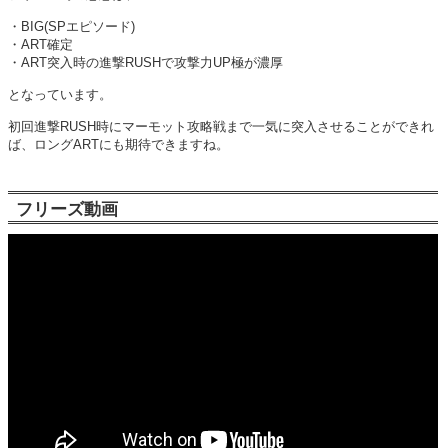
・BIG(SPエピソード)
・ART確定
・ART突入時の進撃RUSHで攻撃力UP極が濃厚
となっています。
初回進撃RUSH時にマーモット攻略戦まで一気に突入させることができれ
ば、ロングARTにも期待できますね。
フリーズ動画