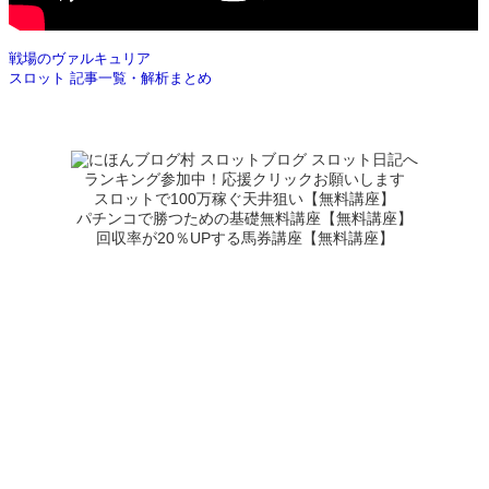
戦場のヴァルキュリア
スロット 記事一覧・解析まとめ
ランキング参加中！応援クリックお願いします
スロットで100万稼ぐ天井狙い【無料講座】
パチンコで勝つための基礎無料講座【無料講座】
回収率が20％UPする馬券講座【無料講座】